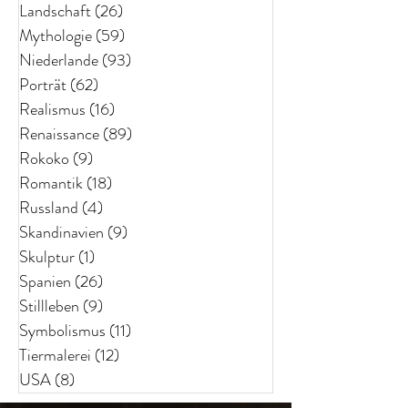
Landschaft
(26)
26 Beiträge
Mythologie
(59)
59 Beiträge
Niederlande
(93)
93 Beiträge
Porträt
(62)
62 Beiträge
Realismus
(16)
16 Beiträge
Renaissance
(89)
89 Beiträge
Rokoko
(9)
9 Beiträge
Romantik
(18)
18 Beiträge
Russland
(4)
4 Beiträge
Skandinavien
(9)
9 Beiträge
Skulptur
(1)
1 Beitrag
Spanien
(26)
26 Beiträge
Stillleben
(9)
9 Beiträge
Symbolismus
(11)
11 Beiträge
Tiermalerei
(12)
12 Beiträge
USA
(8)
8 Beiträge