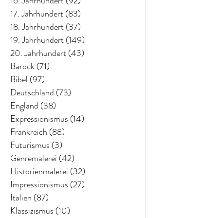
16. Jahrhundert
(92)
92 Beiträge
17. Jahrhundert
(83)
83 Beiträge
18. Jahrhundert
(37)
37 Beiträge
19. Jahrhundert
(149)
149 Beiträge
20. Jahrhundert
(43)
43 Beiträge
Barock
(71)
71 Beiträge
Bibel
(97)
97 Beiträge
Deutschland
(73)
73 Beiträge
England
(38)
38 Beiträge
Expressionismus
(14)
14 Beiträge
Frankreich
(88)
88 Beiträge
Futurismus
(3)
3 Beiträge
Genremalerei
(42)
42 Beiträge
Historienmalerei
(32)
32 Beiträge
Impressionismus
(27)
27 Beiträge
Italien
(87)
87 Beiträge
Klassizismus
(10)
10 Beiträge