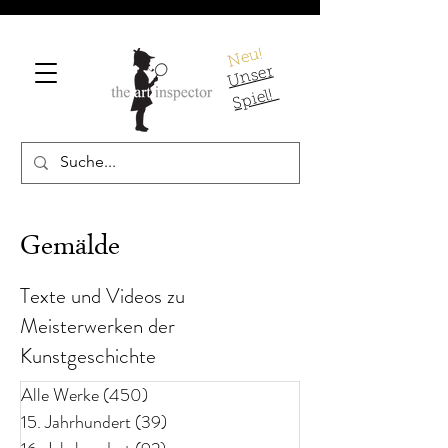
Neu!
U
ns
er
S
pi
el!
Gemälde
Texte und Videos zu
Meisterwerken der
Kunstgeschichte
Alle Werke
(450)
450 Beiträge
15. Jahrhundert
(39)
39 Beiträge