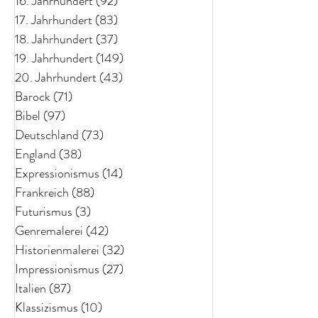
16. Jahrhundert
(92)
92 Beiträge
17. Jahrhundert
(83)
83 Beiträge
18. Jahrhundert
(37)
37 Beiträge
19. Jahrhundert
(149)
149 Beiträge
20. Jahrhundert
(43)
43 Beiträge
Barock
(71)
71 Beiträge
Bibel
(97)
97 Beiträge
Deutschland
(73)
73 Beiträge
England
(38)
38 Beiträge
Expressionismus
(14)
14 Beiträge
Frankreich
(88)
88 Beiträge
Futurismus
(3)
3 Beiträge
Genremalerei
(42)
42 Beiträge
Historienmalerei
(32)
32 Beiträge
Impressionismus
(27)
27 Beiträge
Italien
(87)
87 Beiträge
Klassizismus
(10)
10 Beiträge