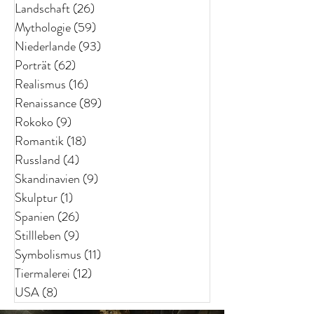
Landschaft
(26)
26 Beiträge
Mythologie
(59)
59 Beiträge
Niederlande
(93)
93 Beiträge
Porträt
(62)
62 Beiträge
Realismus
(16)
16 Beiträge
Renaissance
(89)
89 Beiträge
Rokoko
(9)
9 Beiträge
Romantik
(18)
18 Beiträge
Russland
(4)
4 Beiträge
Skandinavien
(9)
9 Beiträge
Skulptur
(1)
1 Beitrag
Spanien
(26)
26 Beiträge
Stillleben
(9)
9 Beiträge
Symbolismus
(11)
11 Beiträge
Tiermalerei
(12)
12 Beiträge
USA
(8)
8 Beiträge