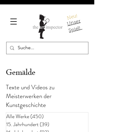
Neu!
U
ns
er
S
pi
el!
Gemälde
Texte und Videos zu
Meisterwerken der
Kunstgeschichte
Alle Werke
(450)
450 Beiträge
15. Jahrhundert
(39)
39 Beiträge