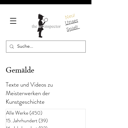
Neu!
U
ns
er
S
pi
el!
Gemälde
Texte und Videos zu
Meisterwerken der
Kunstgeschichte
Alle Werke
(450)
450 Beiträge
15. Jahrhundert
(39)
39 Beiträge