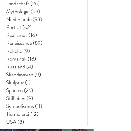
Landschaft
(26)
26 Beiträge
Mythologie
(59)
59 Beiträge
Niederlande
(93)
93 Beiträge
Porträt
(62)
62 Beiträge
Realismus
(16)
16 Beiträge
Renaissance
(89)
89 Beiträge
Rokoko
(9)
9 Beiträge
Romantik
(18)
18 Beiträge
Russland
(4)
4 Beiträge
Skandinavien
(9)
9 Beiträge
Skulptur
(1)
1 Beitrag
Spanien
(26)
26 Beiträge
Stillleben
(9)
9 Beiträge
Symbolismus
(11)
11 Beiträge
Tiermalerei
(12)
12 Beiträge
USA
(8)
8 Beiträge