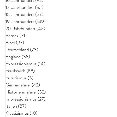
16. Jahrhundert
(92)
92 Beiträge
17. Jahrhundert
(83)
83 Beiträge
18. Jahrhundert
(37)
37 Beiträge
19. Jahrhundert
(149)
149 Beiträge
20. Jahrhundert
(43)
43 Beiträge
Barock
(71)
71 Beiträge
Bibel
(97)
97 Beiträge
Deutschland
(73)
73 Beiträge
England
(38)
38 Beiträge
Expressionismus
(14)
14 Beiträge
Frankreich
(88)
88 Beiträge
Futurismus
(3)
3 Beiträge
Genremalerei
(42)
42 Beiträge
Historienmalerei
(32)
32 Beiträge
Impressionismus
(27)
27 Beiträge
Italien
(87)
87 Beiträge
Klassizismus
(10)
10 Beiträge