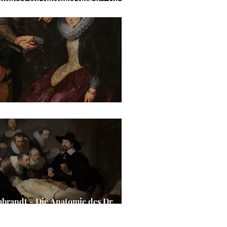
uztragung
er Paul Rubens - Die Geißblattlaube
brandt - Die Anatomie des Dr.
olaes Tulp