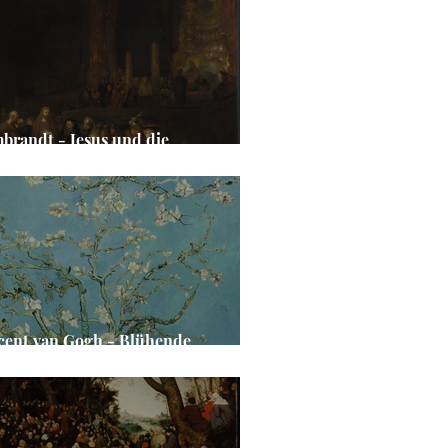
brandt - Jesus und die
brecherin
cent van Gogh - Blühende
delbaumzweige