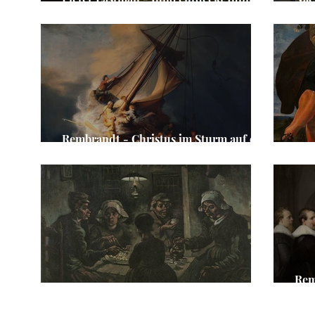
und Io
Kre
Rembrandt - Christus im Sturm auf dem
See Genezareth
Pet
Rem
Vincent van Gogh - Die Kartoffelesser
Nic