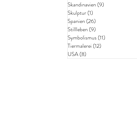
Skandinavien
(9)
9 Beiträge
Skulptur
(1)
1 Beitrag
Spanien
(26)
26 Beiträge
Stillleben
(9)
9 Beiträge
Symbolismus
(11)
11 Beiträge
Tiermalerei
(12)
12 Beiträge
USA
(8)
8 Beiträge