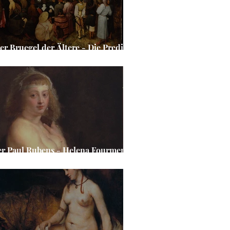
ter Bruegel der Ältere - Die Predigt
annes des Täufers
er Paul Rubens - Helena Fourment
s Pelzchen“