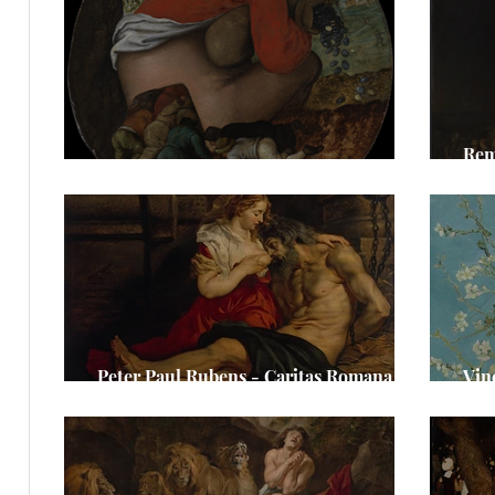
e
ge
e
Rem
Pieter Breughel d. J. - Die Schmeichler
Ehe
Peter Paul Rubens - Caritas Romana
Vin
/Cimon und Pero
Man