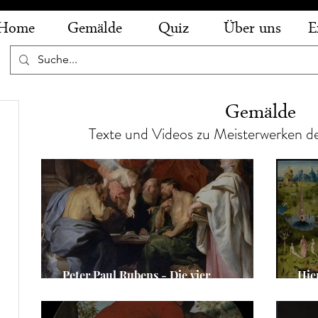
Home
Gemälde
Quiz
Über uns
E
Gemälde
e
Texte und Videos zu Meisterwerken d
e
äge
ge
Peter Paul Rubens - Die vier
Hie
Evangelisten
Lüs