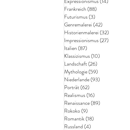
Expressionismus
(14)
14 Beiträg
Frankreich
(88)
88 Beiträge
Futurismus
(3)
3 Beiträge
Genremalerei
(42)
42 Beiträge
Historienmalerei
(32)
32 Beiträ
Impressionismus
(27)
27 Beiträg
Italien
(87)
87 Beiträge
Klassizismus
(10)
10 Beiträge
Landschaft
(26)
26 Beiträge
Mythologie
(59)
59 Beiträge
Niederlande
(93)
93 Beiträge
Porträt
(62)
62 Beiträge
Realismus
(16)
16 Beiträge
Renaissance
(89)
89 Beiträge
Rokoko
(9)
9 Beiträge
Romantik
(18)
18 Beiträge
Russland
(4)
4 Beiträge