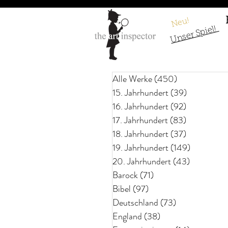
Neu!
Unser Spiel!
Alle Werke
(450)
450 Beiträge
15. Jahrhundert
(39)
39 Beiträg
16. Jahrhundert
(92)
92 Beiträge
17. Jahrhundert
(83)
83 Beiträg
18. Jahrhundert
(37)
37 Beiträge
19. Jahrhundert
(149)
149 Beitr
20. Jahrhundert
(43)
43 Beiträ
Barock
(71)
71 Beiträge
Bibel
(97)
97 Beiträge
Deutschland
(73)
73 Beiträge
England
(38)
38 Beiträge