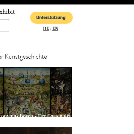
xhibit
Unterstützung
DE
/
EN
er Kunstgeschichte
ronymus Bosch - Der Garten der
te