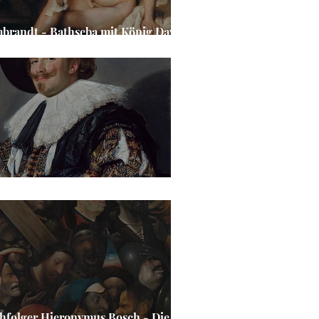
brandt - Bathseba mit König Davids
ef
ns Hals - Der lachende Kavalier
hfolger Hieronymus Bosch - Die