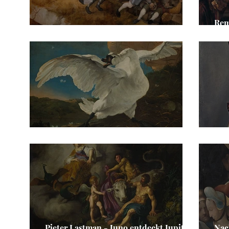
Rem
Pieter Bruegel d. Ä. - Der Blindensturz
Bri
Jan Asselijn - Der bedrohte Schwan
Fra
Pieter Lastman - Juno entdeckt Jupiter
Nac