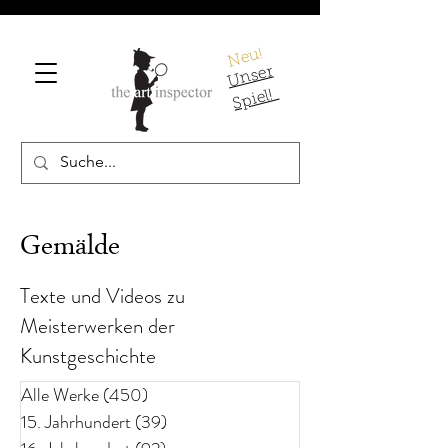
Neu!
U
ns
er
S
pi
el!
Gemälde
Texte und Videos zu
Meisterwerken der
Kunstgeschichte
Alle Werke
(450)
450 Beiträge
15. Jahrhundert
(39)
39 Beiträge