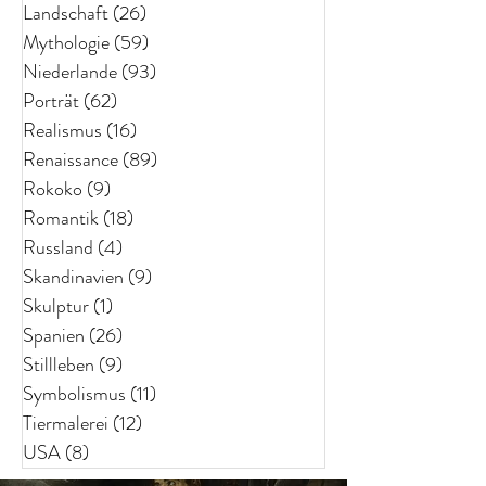
Landschaft
(26)
26 Beiträge
Mythologie
(59)
59 Beiträge
Niederlande
(93)
93 Beiträge
Porträt
(62)
62 Beiträge
Realismus
(16)
16 Beiträge
Renaissance
(89)
89 Beiträge
Rokoko
(9)
9 Beiträge
Romantik
(18)
18 Beiträge
Russland
(4)
4 Beiträge
Skandinavien
(9)
9 Beiträge
Skulptur
(1)
1 Beitrag
Spanien
(26)
26 Beiträge
Stillleben
(9)
9 Beiträge
Symbolismus
(11)
11 Beiträge
Tiermalerei
(12)
12 Beiträge
USA
(8)
8 Beiträge