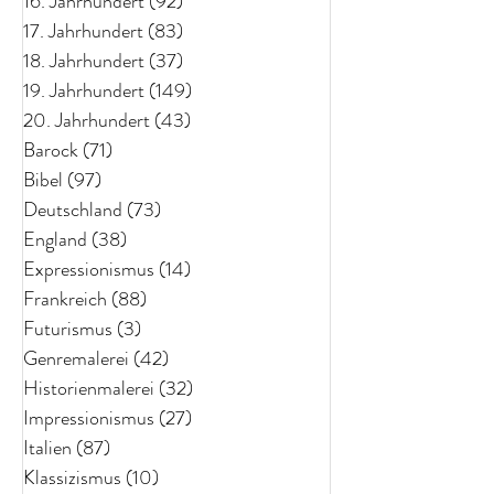
16. Jahrhundert
(92)
92 Beiträge
17. Jahrhundert
(83)
83 Beiträge
18. Jahrhundert
(37)
37 Beiträge
19. Jahrhundert
(149)
149 Beiträge
20. Jahrhundert
(43)
43 Beiträge
Barock
(71)
71 Beiträge
Bibel
(97)
97 Beiträge
Deutschland
(73)
73 Beiträge
England
(38)
38 Beiträge
Expressionismus
(14)
14 Beiträge
Frankreich
(88)
88 Beiträge
Futurismus
(3)
3 Beiträge
Genremalerei
(42)
42 Beiträge
Historienmalerei
(32)
32 Beiträge
Impressionismus
(27)
27 Beiträge
Italien
(87)
87 Beiträge
Klassizismus
(10)
10 Beiträge