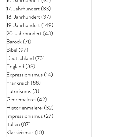
16. Jahrhundert
(92)
92 Beiträge
17. Jahrhundert
(83)
83 Beiträge
18. Jahrhundert
(37)
37 Beiträge
19. Jahrhundert
(149)
149 Beiträge
20. Jahrhundert
(43)
43 Beiträge
Barock
(71)
71 Beiträge
Bibel
(97)
97 Beiträge
Deutschland
(73)
73 Beiträge
England
(38)
38 Beiträge
Expressionismus
(14)
14 Beiträge
Frankreich
(88)
88 Beiträge
Futurismus
(3)
3 Beiträge
Genremalerei
(42)
42 Beiträge
Historienmalerei
(32)
32 Beiträge
Impressionismus
(27)
27 Beiträge
Italien
(87)
87 Beiträge
Klassizismus
(10)
10 Beiträge