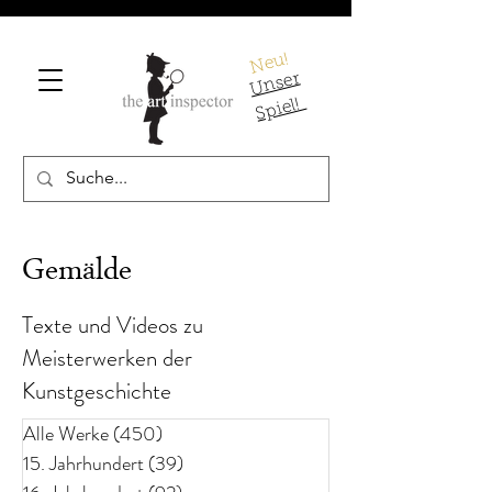
Neu!
U
ns
er
S
pi
el!
Gemälde
Texte und Videos zu
Meisterwerken der
Kunstgeschichte
Alle Werke
(450)
450 Beiträge
15. Jahrhundert
(39)
39 Beiträge