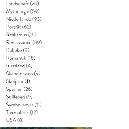
Landschaft
(26)
26 Beiträge
Mythologie
(59)
59 Beiträge
Niederlande
(93)
93 Beiträge
Porträt
(62)
62 Beiträge
Realismus
(16)
16 Beiträge
Renaissance
(89)
89 Beiträge
Rokoko
(9)
9 Beiträge
Romantik
(18)
18 Beiträge
Russland
(4)
4 Beiträge
Skandinavien
(9)
9 Beiträge
Skulptur
(1)
1 Beitrag
Spanien
(26)
26 Beiträge
Stillleben
(9)
9 Beiträge
Symbolismus
(11)
11 Beiträge
Tiermalerei
(12)
12 Beiträge
USA
(8)
8 Beiträge