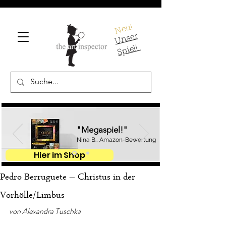
Neu!
U
ns
er
S
pi
el!
"Megaspiel!"
Nina B., Amazon-Bewertung
Hier im Shop
Pedro Berruguete – Christus in der
Vorhölle/Limbus
von Alexandra Tuschka