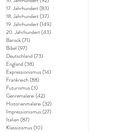
16. Jahrhundert
(92)
92 Beiträge
17. Jahrhundert
(83)
83 Beiträge
18. Jahrhundert
(37)
37 Beiträge
19. Jahrhundert
(149)
149 Beiträge
20. Jahrhundert
(43)
43 Beiträge
Barock
(71)
71 Beiträge
Bibel
(97)
97 Beiträge
Deutschland
(73)
73 Beiträge
England
(38)
38 Beiträge
Expressionismus
(14)
14 Beiträge
Frankreich
(88)
88 Beiträge
Futurismus
(3)
3 Beiträge
Genremalerei
(42)
42 Beiträge
Historienmalerei
(32)
32 Beiträge
Impressionismus
(27)
27 Beiträge
Italien
(87)
87 Beiträge
Klassizismus
(10)
10 Beiträge