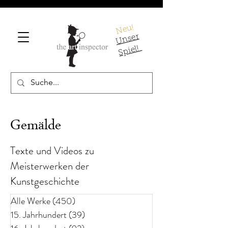
Neu!
U
ns
er
S
pi
el!
Gemälde
Texte und Videos zu
Meisterwerken der
Kunstgeschichte
Alle Werke
(450)
450 Beiträge
15. Jahrhundert
(39)
39 Beiträge