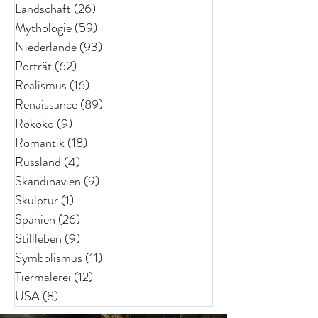
Landschaft
(26)
26 Beiträge
Mythologie
(59)
59 Beiträge
Niederlande
(93)
93 Beiträge
Porträt
(62)
62 Beiträge
Realismus
(16)
16 Beiträge
Renaissance
(89)
89 Beiträge
Rokoko
(9)
9 Beiträge
Romantik
(18)
18 Beiträge
Russland
(4)
4 Beiträge
Skandinavien
(9)
9 Beiträge
Skulptur
(1)
1 Beitrag
Spanien
(26)
26 Beiträge
Stillleben
(9)
9 Beiträge
Symbolismus
(11)
11 Beiträge
Tiermalerei
(12)
12 Beiträge
USA
(8)
8 Beiträge