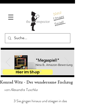
Neu!
U
ns
er
S
pi
el!
"Megaspiel!"
Nina B., Amazon-Bewertung
Hier im Shop
Konrad Witz - Der wundersame Fischzug
von Alexandra Tuschka
	3 Sie gingen hinaus und stiegen in das 