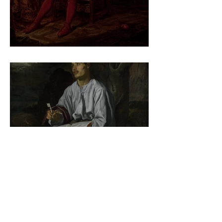
Jan Matejko – Stańczyk
Diego Velázquez - Johannes
auf Patmos