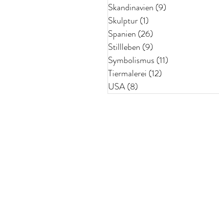
Skandinavien
(9)
9 Beiträge
Skulptur
(1)
1 Beitrag
Spanien
(26)
26 Beiträge
Stillleben
(9)
9 Beiträge
Symbolismus
(11)
11 Beiträge
Tiermalerei
(12)
12 Beiträge
USA
(8)
8 Beiträge