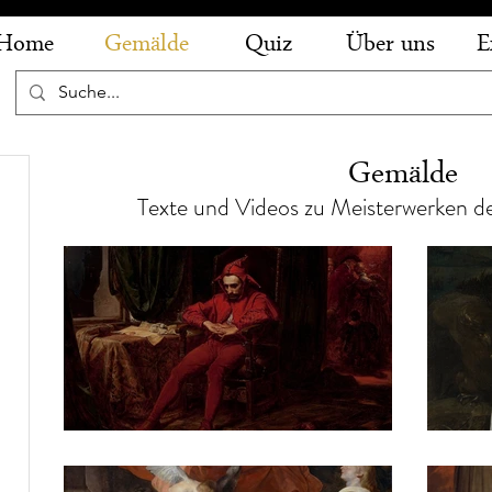
Home
Gemälde
Quiz
Über uns
E
Gemälde
e
Texte und Videos zu Meisterwerken d
e
äge
ge
Jan Matejko – Stańczyk
Die