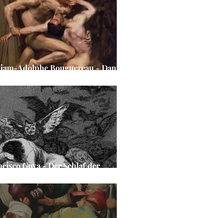
liam-Adolphe Bouguereau - Dante
 Vergil in der Hölle
ncisco Goya - Der Schlaf der
nunft gebiert Ungeheuer