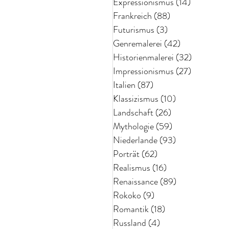
Expressionismus
(14)
14 Beiträg
Frankreich
(88)
88 Beiträge
Futurismus
(3)
3 Beiträge
Genremalerei
(42)
42 Beiträge
Historienmalerei
(32)
32 Beiträ
Impressionismus
(27)
27 Beiträg
Italien
(87)
87 Beiträge
Klassizismus
(10)
10 Beiträge
Landschaft
(26)
26 Beiträge
Mythologie
(59)
59 Beiträge
Niederlande
(93)
93 Beiträge
Porträt
(62)
62 Beiträge
Realismus
(16)
16 Beiträge
Renaissance
(89)
89 Beiträge
Rokoko
(9)
9 Beiträge
Romantik
(18)
18 Beiträge
Russland
(4)
4 Beiträge