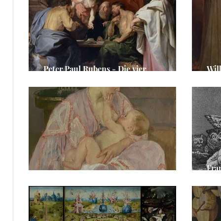
e
ge
e
Peter Paul Rubens - Die vier
Wil
Evangelisten
und
Fra
Mary Cassatt - Mutter mit Kind
Ver