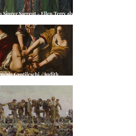
n Singer Sargent - Ellen Terry als
y Macbeth
emisia Gentileschi - Judith
hauptet Holofernes