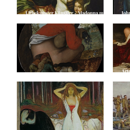
Unbekannter Künstler - Madonna mit
Joh
Jesus und Johannes d. T.
Lad
Art
Pieter Breughel d. J. - Die Schmeichler
ent