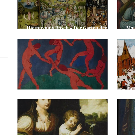
Hieronymus Bosch - Der Garten der
Mat
Lüste
Chr
Pie
Henri Matisse - Der Tanz
Kin