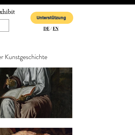
xhibit
Unterstützung
DE
/
EN
er Kunstgeschichte
go Velázquez - Johannes auf Patmos