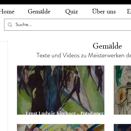
Home
Gemälde
Quiz
Über uns
E
Gemälde
e
Texte und Videos zu Meisterwerken d
e
äge
ge
Ernst Ludwig Kirchner - Potsdamer
Platz
Ars