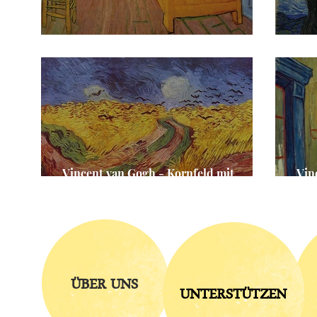
Vincent van Gogh - Das Schlafzimmer
Vin
Vincent van Gogh - Kornfeld mit
Vin
Krähen
Ab
ÜBER UNS
UNTERSTÜTZEN