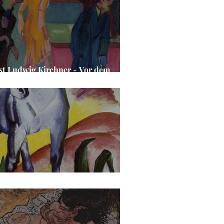
st Ludwig Kirchner - Vor dem
seurladen
nz Marc - Blaues Pferd I