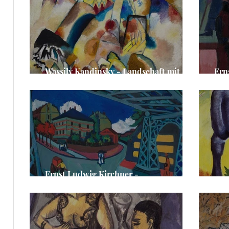
e
ge
e
Wassily Kandinsky - Landschaft mit
Ern
roten Flecken, Nr. 2
Fri
Ernst Ludwig Kirchner -
Eisenbahnüberführung Löbtauer Straße
Fra