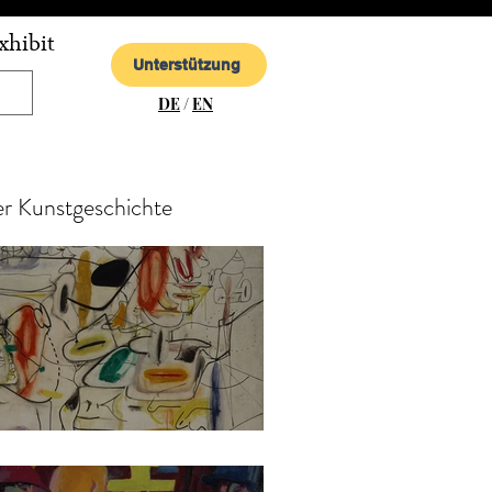
xhibit
Unterstützung
DE
/
EN
er Kunstgeschichte
hile Gorky - Untitled