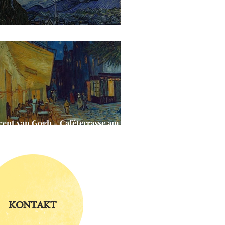
cent van Gogh - Sternennacht
cent van Gogh - Caféterrasse am
end
KONTAKT