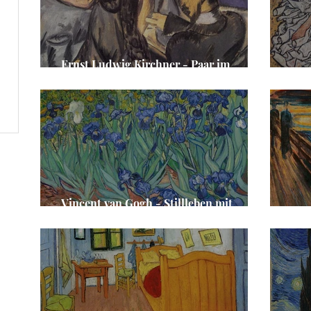
Ernst Ludwig Kirchner - Paar im
Zimmer
Ego
Vincent van Gogh - Stillleben mit
Schwertlilien
Edv