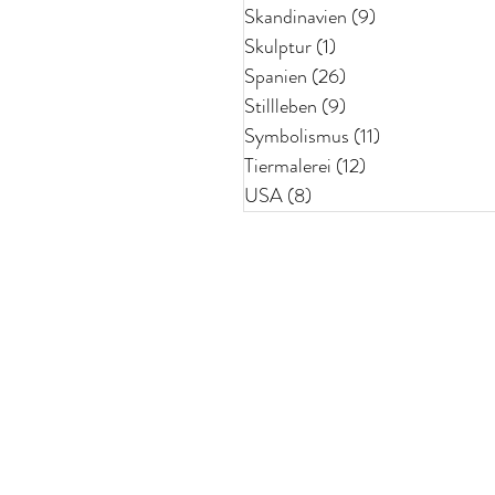
Skandinavien
(9)
9 Beiträge
Skulptur
(1)
1 Beitrag
Spanien
(26)
26 Beiträge
Stillleben
(9)
9 Beiträge
Symbolismus
(11)
11 Beiträge
Tiermalerei
(12)
12 Beiträge
USA
(8)
8 Beiträge