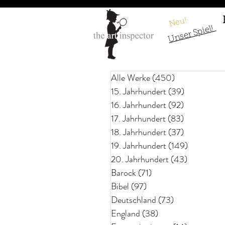
Neu!
Unser Spiel!
Alle Werke
(450)
450 Beiträge
15. Jahrhundert
(39)
39 Beiträg
16. Jahrhundert
(92)
92 Beiträge
17. Jahrhundert
(83)
83 Beiträg
18. Jahrhundert
(37)
37 Beiträge
19. Jahrhundert
(149)
149 Beitr
20. Jahrhundert
(43)
43 Beiträ
Barock
(71)
71 Beiträge
Bibel
(97)
97 Beiträge
Deutschland
(73)
73 Beiträge
England
(38)
38 Beiträge