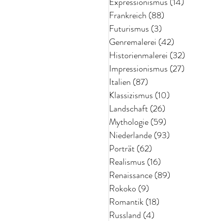
Expressionismus
(14)
14 Beiträg
Frankreich
(88)
88 Beiträge
Futurismus
(3)
3 Beiträge
Genremalerei
(42)
42 Beiträge
Historienmalerei
(32)
32 Beiträ
Impressionismus
(27)
27 Beiträg
Italien
(87)
87 Beiträge
Klassizismus
(10)
10 Beiträge
Landschaft
(26)
26 Beiträge
Mythologie
(59)
59 Beiträge
Niederlande
(93)
93 Beiträge
Porträt
(62)
62 Beiträge
Realismus
(16)
16 Beiträge
Renaissance
(89)
89 Beiträge
Rokoko
(9)
9 Beiträge
Romantik
(18)
18 Beiträge
Russland
(4)
4 Beiträge