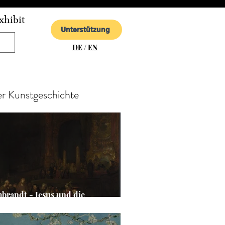
xhibit
Unterstützung
DE
/
EN
er Kunstgeschichte
brandt - Jesus und die
brecherin