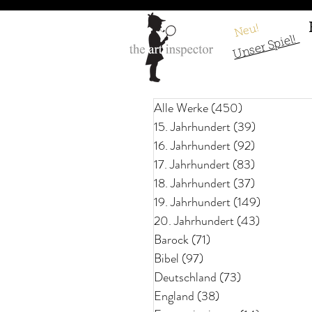
Neu!
Unser Spiel!
Alle Werke
(450)
450 Beiträge
15. Jahrhundert
(39)
39 Beiträg
16. Jahrhundert
(92)
92 Beiträge
17. Jahrhundert
(83)
83 Beiträg
18. Jahrhundert
(37)
37 Beiträge
19. Jahrhundert
(149)
149 Beitr
20. Jahrhundert
(43)
43 Beiträ
Barock
(71)
71 Beiträge
Bibel
(97)
97 Beiträge
Deutschland
(73)
73 Beiträge
England
(38)
38 Beiträge