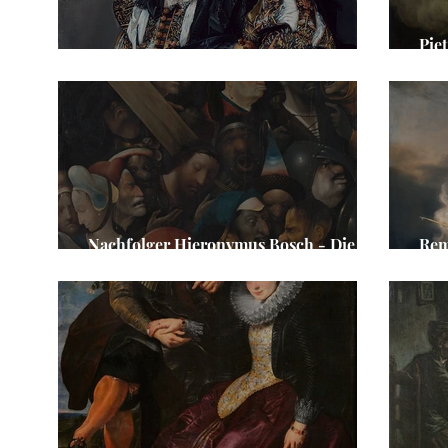
Pie
Frans Hals - Der lachende Kavalier
und
Nachfolger Hieronymus Bosch - Die
Rem
Kreuztragung
See