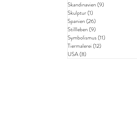
Skandinavien
(9)
9 Beiträge
Skulptur
(1)
1 Beitrag
Spanien
(26)
26 Beiträge
Stillleben
(9)
9 Beiträge
Symbolismus
(11)
11 Beiträge
Tiermalerei
(12)
12 Beiträge
USA
(8)
8 Beiträge