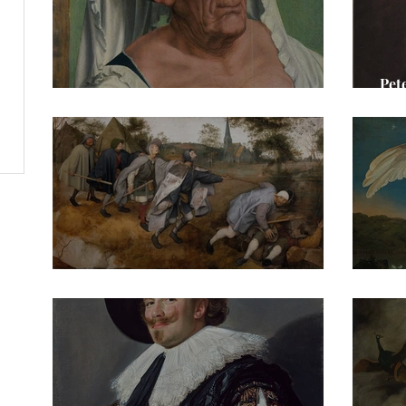
Pet
Quentin Massys - Eine alte Frau
„Da
Pieter Bruegel d. Ä. - Der Blindensturz
Jan