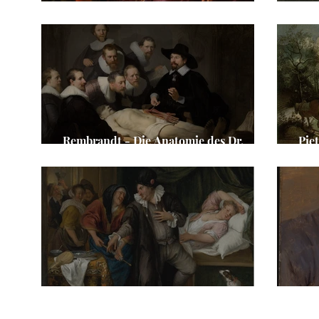
Peter Paul Rubens - Die Geißblattlaube
Vin
Rembrandt - Die Anatomie des Dr.
Piet
Nicolaes Tulp
Lan
Jan Steen - Die Arztvisite
Adr