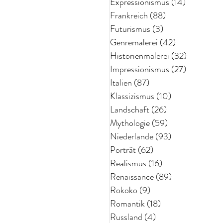
Expressionismus
(14)
14 Beiträg
Frankreich
(88)
88 Beiträge
Futurismus
(3)
3 Beiträge
Genremalerei
(42)
42 Beiträge
Historienmalerei
(32)
32 Beiträ
Impressionismus
(27)
27 Beiträg
Italien
(87)
87 Beiträge
Klassizismus
(10)
10 Beiträge
Landschaft
(26)
26 Beiträge
Mythologie
(59)
59 Beiträge
Niederlande
(93)
93 Beiträge
Porträt
(62)
62 Beiträge
Realismus
(16)
16 Beiträge
Renaissance
(89)
89 Beiträge
Rokoko
(9)
9 Beiträge
Romantik
(18)
18 Beiträge
Russland
(4)
4 Beiträge