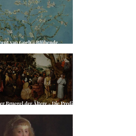
cent van Gogh - Blühende
delbaumzweige
ter Bruegel der Ältere - Die Predigt
annes des Täufers