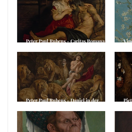
e
ge
e
Peter Paul Rubens - Caritas Romana
Vin
/Cimon und Pero
Man
Peter Paul Rubens - Daniel in der
Pie
Löwengrube
Joh