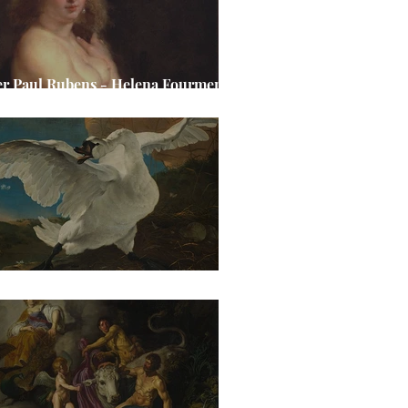
er Paul Rubens - Helena Fourment
s Pelzchen“
 Asselijn - Der bedrohte Schwan