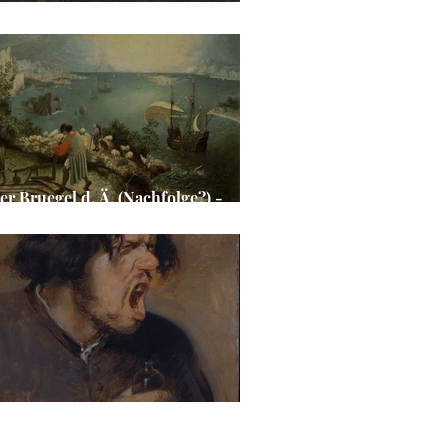
cent van Gogh - Die Kartoffelesser
er Bruegel d. Ä. (Nachfolge?) -
dschaft mit dem Sturz des Ikarus
iaen Brouwer - Der bittere Trank