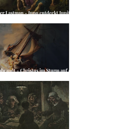
ter Lastman - Juno entdeckt Jupiter
 Io
brandt - Christus im Sturm auf dem
 Genezareth