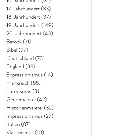
16. Jahrhundert
(92)
92 Beiträge
17. Jahrhundert
(83)
83 Beiträge
18. Jahrhundert
(37)
37 Beiträge
19. Jahrhundert
(149)
149 Beiträge
20. Jahrhundert
(43)
43 Beiträge
Barock
(71)
71 Beiträge
Bibel
(97)
97 Beiträge
Deutschland
(73)
73 Beiträge
England
(38)
38 Beiträge
Expressionismus
(14)
14 Beiträge
Frankreich
(88)
88 Beiträge
Futurismus
(3)
3 Beiträge
Genremalerei
(42)
42 Beiträge
Historienmalerei
(32)
32 Beiträge
Impressionismus
(27)
27 Beiträge
Italien
(87)
87 Beiträge
Klassizismus
(10)
10 Beiträge