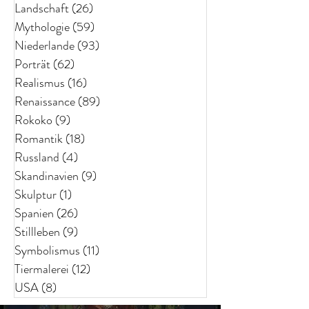
Landschaft
(26)
26 Beiträge
Mythologie
(59)
59 Beiträge
Niederlande
(93)
93 Beiträge
Porträt
(62)
62 Beiträge
Realismus
(16)
16 Beiträge
Renaissance
(89)
89 Beiträge
Rokoko
(9)
9 Beiträge
Romantik
(18)
18 Beiträge
Russland
(4)
4 Beiträge
Skandinavien
(9)
9 Beiträge
Skulptur
(1)
1 Beitrag
Spanien
(26)
26 Beiträge
Stillleben
(9)
9 Beiträge
Symbolismus
(11)
11 Beiträge
Tiermalerei
(12)
12 Beiträge
USA
(8)
8 Beiträge