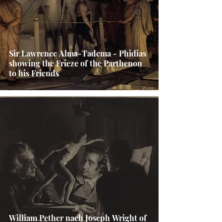
Sir Lawrence Alma-Tadema - Phidias
showing the Frieze of the Parthenon
to his Friends
William Pether nach Joseph Wright of