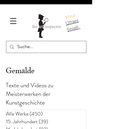
Neu!
U
ns
er
S
pi
el!
Gemälde
Texte und Videos zu
Meisterwerken der
Kunstgeschichte
Alle Werke
(450)
450 Beiträge
15. Jahrhundert
(39)
39 Beiträge