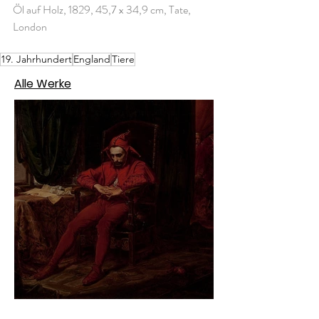
Öl auf Holz, 1829, 45,7 x 34,9 cm, Tate, 
London
19. Jahrhundert
England
Tiere
Alle Werke
Jan Matejko – Stańczyk