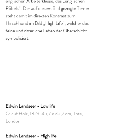
englischen Arbeiterklasse, des „englischen 
Pöbels“. Der auf diesem Bild gezeigte Terrier 
steht damit im direkten Kontrast zum 
Hirschhund im Bild „High Life“, welcher das 
feine und ritterliche Leben der Oberschicht 
symbolisiert.
Edwin Landseer - Low life
Öl auf Holz, 1829, 45,7 x 35,2 cm, Tate, 
London
Edwin Landseer - High life