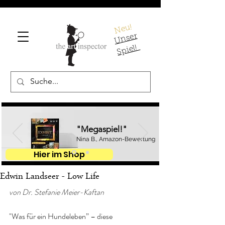
Neu!
U
ns
er
S
pi
el!
"Megaspiel!"
Nina B., Amazon-Bewertung
Hier im Shop
Edwin Landseer - Low Life
von Dr. Stefanie Meier-Kaftan
"Was für ein Hundeleben” – diese 