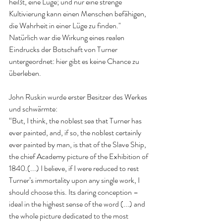
heißt, eine Lüge; und nur eine strenge 
Kultivierung kann einen Menschen befähigen, 
die Wahrheit in einer Lüge zu finden." 
Natürlich war die Wirkung eines realen 
Eindrucks der Botschaft von Turner 
untergeordnet: hier gibt es keine Chance zu 
überleben. 
John Ruskin wurde erster Besitzer des Werkes 
und schwärmte: 
“But, I think, the noblest sea that Turner has 
ever painted, and, if so, the noblest certainly 
ever painted by man, is that of the Slave Ship, 
the chief Academy picture of the Exhibition of 
1840.(...) I believe, if I were reduced to rest 
Turner’s immortality upon any single work, I 
should choose this. Its daring conception – 
ideal in the highest sense of the word (...) and 
the whole picture dedicated to the most 