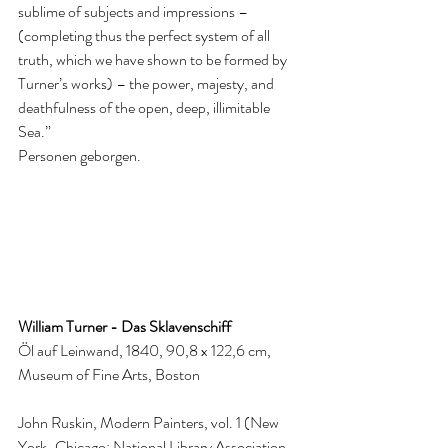
sublime of subjects and impressions – 
(completing thus the perfect system of all 
truth, which we have shown to be formed by 
Turner’s works) – the power, majesty, and 
deathfulness of the open, deep, illimitable 
Sea.”
Personen geborgen.
William Turner - Das Sklavenschiff
Öl auf Leinwand, 1840, 90,8 x 122,6 cm, 
Museum of Fine Arts, Boston
John Ruskin, Modern Painters, vol. 1 (New 
York-Chicago: National Library Association, 