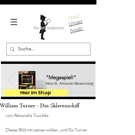
Neu!
U
ns
er
S
pi
el!
"Megaspiel!"
Nina B., Amazon-Bewertung
Hier im Shop
William Turner - Das Sklavenschiff
von Alexandra Tuschka
Dieses Bild mit seinen wilden, und für Turner 