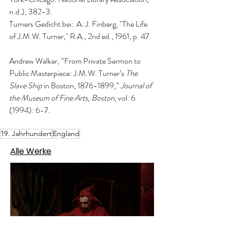
n.d.), 382-3. 
Turners Gedicht bei:  A. J. Finberg, "The Life 
of J.M.W. Turner," R.A., 2nd ed., 1961, p. 47
Andrew Walker, “From Private Sermon to 
Public Masterpiece: J.M.W. Turner’s 
The 
Slave Ship 
in Boston, 1876-1899,”
 Journal of 
the Museum of Fine Arts, Boston
, vol. 6 
(1994): 6-7.
19. Jahrhundert
England
Alle Werke