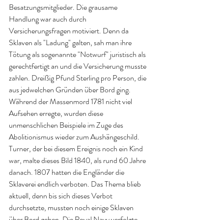
Besatzungsmitglieder. Die grausame 
Handlung war auch durch 
Versicherungsfragen motiviert. Denn da 
Sklaven als "Ladung" galten, sah man ihre 
Tötung als sogenannte "Notwurf" juristisch als 
gerechtfertigt an und die Versicherung musste 
zahlen. Dreißig Pfund Sterling pro Person, die 
aus jedwelchen Gründen über Bord ging. 
Während der Massenmord 1781 nicht viel 
Aufsehen erregte, wurden diese 
unmenschlichen Beispiele im Zuge des 
Abolitionismus wieder zum Aushängeschild. 
Turner, der bei diesem Ereignis noch ein Kind 
war, malte dieses Bild 1840, als rund 60 Jahre 
danach. 1807 hatten die Engländer die 
Sklaverei endlich verboten. Das Thema blieb 
aktuell, denn bis sich dieses Verbot 
durchsetzte, mussten noch einige Sklaven 
über Bord gehen. Die Royal Navy verfolgte 