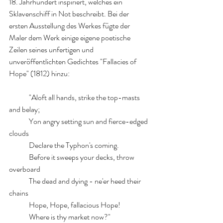
18. Jahrhundert inspiriert, welches ein 
Sklavenschiff in Not beschreibt. Bei der 
ersten Ausstellung des Werkes fügte der 
Maler dem Werk einige eigene poetische 
Zeilen seines unfertigen und 
unveröffentlichten Gedichtes "Fallacies of 
Hope" (1812) hinzu: 
	"Aloft all hands, strike the top-masts 
and belay;
	Yon angry setting sun and fierce-edged 
clouds
	Declare the Typhon's coming.
	Before it sweeps your decks, throw 
overboard
	The dead and dying - ne'er heed their 
chains
	Hope, Hope, fallacious Hope!
	Where is thy market now?"