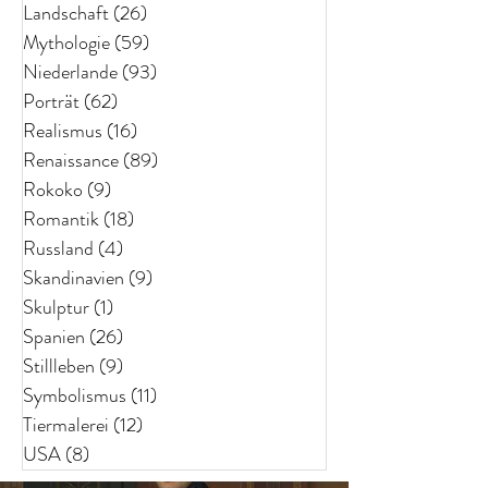
Landschaft
(26)
26 Beiträge
Mythologie
(59)
59 Beiträge
Niederlande
(93)
93 Beiträge
Porträt
(62)
62 Beiträge
Realismus
(16)
16 Beiträge
Renaissance
(89)
89 Beiträge
Rokoko
(9)
9 Beiträge
Romantik
(18)
18 Beiträge
Russland
(4)
4 Beiträge
Skandinavien
(9)
9 Beiträge
Skulptur
(1)
1 Beitrag
Spanien
(26)
26 Beiträge
Stillleben
(9)
9 Beiträge
Symbolismus
(11)
11 Beiträge
Tiermalerei
(12)
12 Beiträge
USA
(8)
8 Beiträge