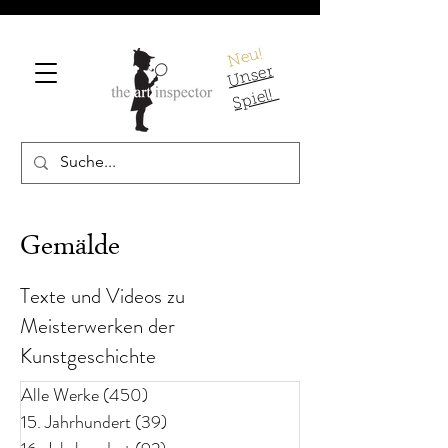
Neu!
U
ns
er
S
pi
el!
Gemälde
Texte und Videos zu
Meisterwerken der
Kunstgeschichte
Alle Werke
(450)
450 Beiträge
15. Jahrhundert
(39)
39 Beiträge