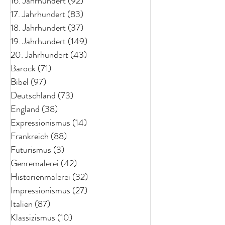
16. Jahrhundert
(92)
92 Beiträge
17. Jahrhundert
(83)
83 Beiträge
18. Jahrhundert
(37)
37 Beiträge
19. Jahrhundert
(149)
149 Beiträge
20. Jahrhundert
(43)
43 Beiträge
Barock
(71)
71 Beiträge
Bibel
(97)
97 Beiträge
Deutschland
(73)
73 Beiträge
England
(38)
38 Beiträge
Expressionismus
(14)
14 Beiträge
Frankreich
(88)
88 Beiträge
Futurismus
(3)
3 Beiträge
Genremalerei
(42)
42 Beiträge
Historienmalerei
(32)
32 Beiträge
Impressionismus
(27)
27 Beiträge
Italien
(87)
87 Beiträge
Klassizismus
(10)
10 Beiträge