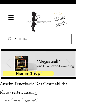
Neu!
U
ns
er
S
pi
el!
"Megaspiel!"
Nina B., Amazon-Bewertung
Hier im Shop
Anselm Feuerbach: Das Gastmahl des
Plato (erste Fassung)
von Carina Stegerwald