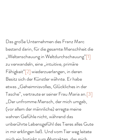
Das große Unternehmen des Franz Marc 
bestand darin, für die gesamte Menschheit die 
„Weltanschauung in Weltdurchschauung“
[1]
zu verwandeln, eine „intuitive, primäre 
Fähigkeit“
[2]
 wiederzuerlangen, in deren 
Besitz sich der Künstler wähnte. Er habe 
etwas „Geheimnisvolles, Glückliches in der 
Tasche“, vertraute er seiner Frau Maria an.
[3]
„Der unfromme Mensch, der mich umgab, 
(vor allem der männliche) erregte meine 
wahren Gefühle nicht, während das 
unberührte Lebensgefühl des Tieres alles Gute 
in mir erklingen ließ. Und vom Tier weg leitete 
mich ein Instinkt zum Abstrakten, das mich 