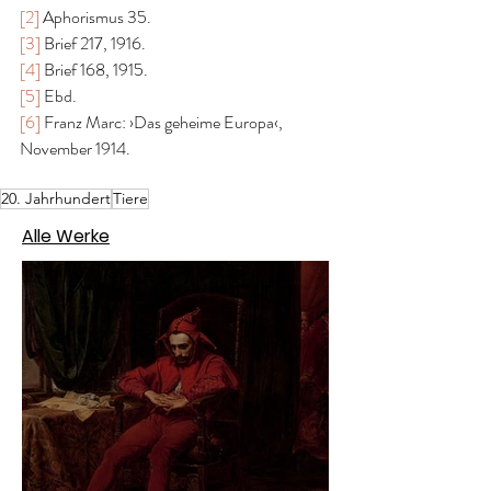
[2]
 Aphorismus 35.
[3]
 Brief 217, 1916.
[4]
 Brief 168, 1915.
[5]
 Ebd.
[6]
 Franz Marc: ›Das geheime Europa‹, 
November 1914.
20. Jahrhundert
Tiere
Alle Werke