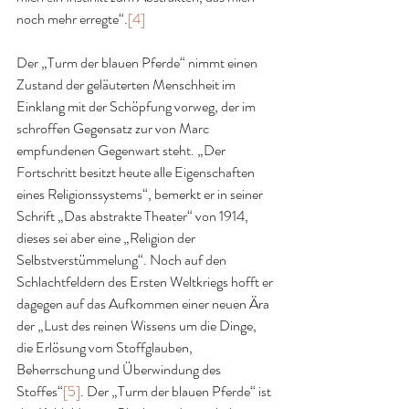
noch mehr erregte“.
[4]
Der „Turm der blauen Pferde“ nimmt einen 
Zustand der geläuterten Menschheit im 
Einklang mit der Schöpfung vorweg, der im 
schroffen Gegensatz zur von Marc 
empfundenen Gegenwart steht. „Der 
Fortschritt besitzt heute alle Eigenschaften 
eines Religionssystems“, bemerkt er in seiner 
Schrift „Das abstrakte Theater“ von 1914, 
dieses sei aber eine „Religion der 
Selbstverstümmelung“. Noch auf den 
Schlachtfeldern des Ersten Weltkriegs hofft er 
dagegen auf das Aufkommen einer neuen Ära 
der „Lust des reinen Wissens um die Dinge, 
die Erlösung vom Stoffglauben, 
Beherrschung und Überwindung des 
Stoffes“
[5]
. Der „Turm der blauen Pferde“ ist 