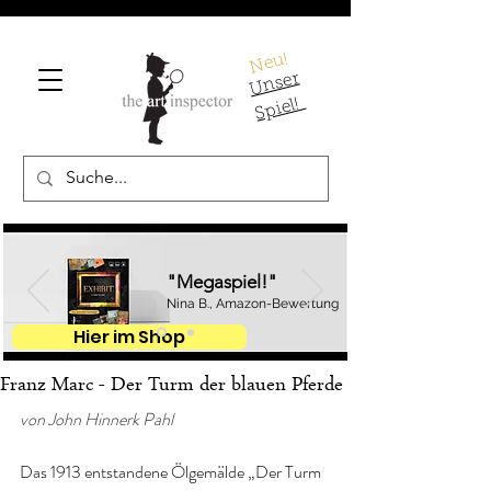
Neu!
U
ns
er
S
pi
el!
"Megaspiel!"
Nina B., Amazon-Bewertung
Hier im Shop
Franz Marc - Der Turm der blauen Pferde
von John Hinnerk Pahl
Das 1913 entstandene Ölgemälde „Der Turm 