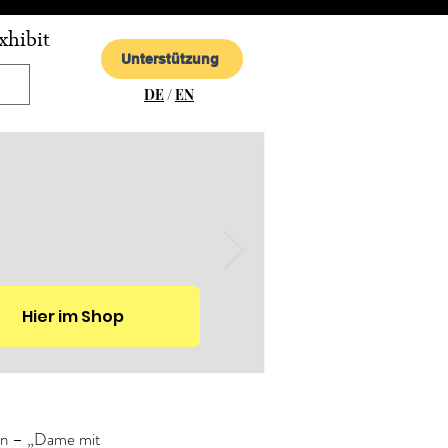
xhibit
Unterstützung
DE
/
EN
Hier im Shop
zen – „Dame mit 