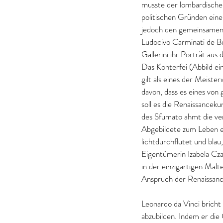
musste der lombardische
politischen Gründen ein
jedoch den gemeinsamen 
Ludocivo Carminati de Br
Gallerini ihr Porträt aus
Das Konterfei (Abbild e
gilt als eines der Meiste
davon, dass es eines von 
soll es die Renaissanceku
des Sfumato ahmt die ver
Abgebildete zum Leben e
lichtdurchflutet und blau
Eigentümerin Izabela Cza
in der einzigartigen Malt
Anspruch der Renaissance, 
Leonardo da Vinci bricht
abzubilden. Indem er die