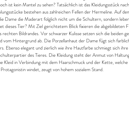
h ist kein Mantel zu sehen? Tatsächlich ist das Kleidungsstück nac
ungsstücke bestehen aus zahlreichen Fellen der Hermeline. Auf d
die Dame die Maderart folglich nicht um die Schultern, sondern lebe
dieses Tier? Mit Ziel gerichtetem Blick fixieren die abgebildeten F
rechten Bildrandes. Vor schwarzer Kulisse setzen sich die beiden ge
d vom Hintergrund ab. Die Porzellanhaut der Dame fügt sich farblic
rs. Ebenso elegant und zierlich wie ihre Hautfarbe schmiegt sich ihr
ulterpartier des Tieres. Die Kleidung steht der Anmut von Haltung
ue Kleid in Verbindung mit dem Haarschmuck und der Kette, welche s
Protagonistin windet, zeugt von hohem sozialem Stand.