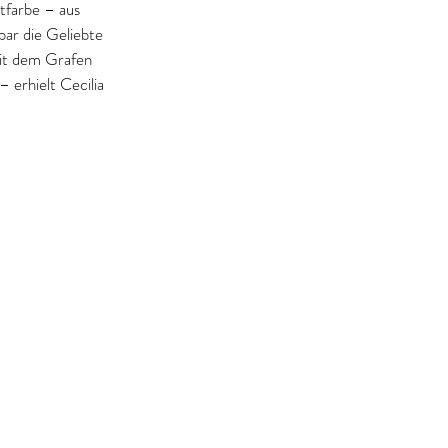
farbe – aus 
ar die Geliebte 
it dem Grafen 
 erhielt Cecilia 