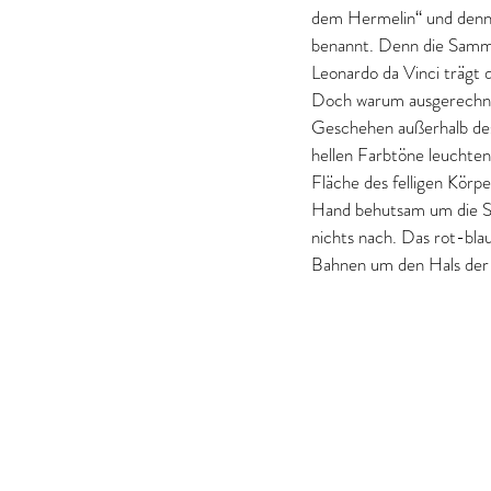
dem Hermelin“ und dennoc
benannt. Denn die Samml
Leonardo da Vinci trägt 
Doch warum ausgerechnet 
Geschehen außerhalb des 
hellen Farbtöne leuchten
Fläche des felligen Körpe
Hand behutsam um die Sch
nichts nach. Das rot-bla
Bahnen um den Hals der 