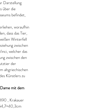
ur Darstellung 
 über die 
useums befindet, 
liehen, woraufhin 
n, dass das Tier, 
weißen Winterfell 
eziehung zwischen 
inci, welcher das 
hung zwischen den 
tztier der 
m altgriechischen 
des Künstlers zu 
e Dame mit dem 
490 , Krakauer 
 54,7×40,3cm