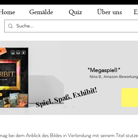
Home
Gemälde
Quiz
Über uns
E
"Megaspiel!"
Nina B., Amazon-Bewertung
Spiel, Spaß, Exhibit!
nci - Die Dame mit dem Hermelin
mag bei dem Anblick des Bildes in Verbindung mit seinem Titel stut