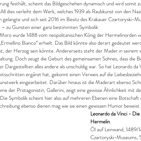
erung festhält, scheint das Bildgeschehen dynamisch und wird somit z
l dies verleiht dem Werk, welches 1939 als Raubkunst von den Nazis
 gelangte und sich seit 2016 im Besitz des Krakauer Czartoryski-M
tät – zu Gunsten einer ganz bestimmten Symbolik: 
Moro wurde 1488 vom neopolitanischen König der Hermelinorden ver
rmellino Bianco“ erhielt. Das Bild könnte also derart gedeutet werde
ost, der Herzog sein könnte. Andererseits steht der Mader in seinem 
haltung. Doch zeugt die Geburt des gemeinsamen Sohnes, dass die B
 Dargestellten alles andere als unschuldig war. So hat Leonardo da V
eitsschritten ergänzt hat, gekonnt einen Verweis auf die Liebesbezie
unstwerk eingearbeitet. Darüber hinaus ist die Maderart ebenso Schu
 der Protagonistin, Gallerini, zeigt eine gewisse Ähnlichkeit mit de
 Die Symbolik scheint hier also auf mehreren Ebenen eine Botschaft 
schreibung ebenso dienen mag wie sie einen gewissen Humor beweist.
Leonardo da Vinci - Di
Hermelin
Öl auf Leinwand, 1489/1
Czartoryski-Museums,