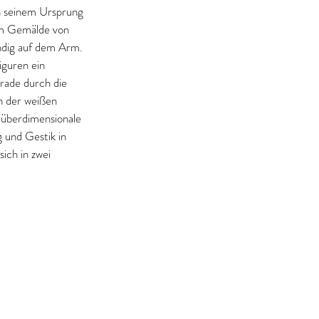
h seinem Ursprung 
em Gemälde von 
ndig auf dem Arm. 
iguren ein 
rade durch die 
h der weißen 
e überdimensionale 
 und Gestik in 
ich in zwei 