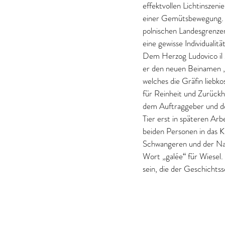
effektvollen Lichtinszeni
einer Gemütsbewegung. Al
polnischen Landesgrenzen
eine gewisse Individuali
Dem Herzog Ludovico il 
er den neuen Beinamen „E
welches die Gräfin liebk
für Reinheit und Zurück
dem Auftraggeber und der
Tier erst in späteren Arb
beiden Personen in das K
Schwangeren und der Name
Wort „galée“ für Wiesel.
sein, die der Geschichts