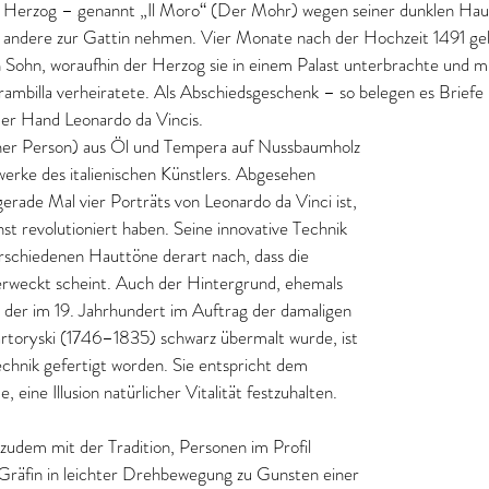
 Herzog – genannt „Il Moro“ (Der Mohr) wegen seiner dunklen Haut
e andere zur Gattin nehmen. Vier Monate nach der Hochzeit 1491 geb
Sohn, woraufhin der Herzog sie in einem Palast unterbrachte und m
ambilla verheiratete. Als Abschiedsgeschenk – so belegen es Briefe –
 der Hand Leonardo da Vincis. 
iner Person) aus Öl und Tempera auf Nussbaumholz 
rwerke des italienischen Künstlers. Abgesehen 
gerade Mal vier Porträts von Leonardo da Vinci ist, 
nst revolutioniert haben. Seine innovative Technik 
schiedenen Hauttöne derart nach, dass die 
rweckt scheint. Auch der Hintergrund, ehemals 
, der im 19. Jahrhundert im Auftrag der damaligen 
rtoryski (1746–1835) schwarz übermalt wurde, ist 
echnik gefertigt worden. Sie entspricht dem 
eine Illusion natürlicher Vitalität festzuhalten. 
 zudem mit der Tradition, Personen im Profil 
 Gräfin in leichter Drehbewegung zu Gunsten einer 