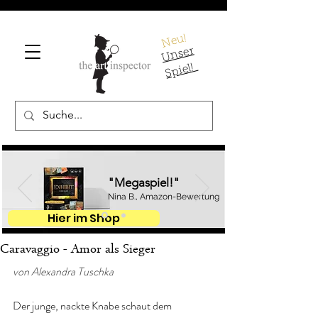
Neu!
U
ns
er
S
pi
el!
"Megaspiel!"
Nina B., Amazon-Bewertung
Hier im Shop
Caravaggio - Amor als Sieger
von Alexandra Tuschka
Der junge, nackte Knabe schaut dem 