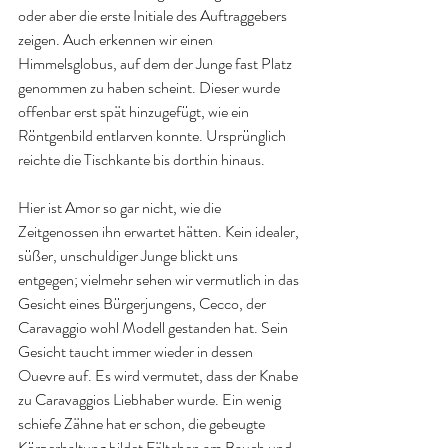
oder aber die erste Initiale des Auftraggebers 
zeigen. Auch erkennen wir einen 
Himmelsglobus, auf dem der Junge fast Platz 
genommen zu haben scheint. Dieser wurde 
offenbar erst spät hinzugefügt, wie ein 
Röntgenbild entlarven konnte. Ursprünglich 
reichte die Tischkante bis dorthin hinaus. 
Hier ist Amor so gar nicht, wie die 
Zeitgenossen ihn erwartet hätten. Kein idealer, 
süßer, unschuldiger Junge blickt uns 
entgegen; vielmehr sehen wir vermutlich in das 
Gesicht eines Bürgerjungens, Cecco, der 
Caravaggio wohl Modell gestanden hat. Sein 
Gesicht taucht immer wieder in dessen 
Ouevre auf. Es wird vermutet, dass der Knabe 
zu Caravaggios Liebhaber wurde. Ein wenig 
schiefe Zähne hat er schon, die gebeugte 
Körperhaltung bildet Fältchen am Bauch und 