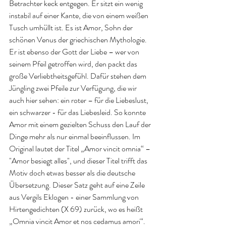
Betrachter keck entgegen. Er sitzt ein wenig 
instabil auf einer Kante, die von einem weißen 
Tusch umhüllt ist. Es ist Amor, Sohn der 
schönen Venus der griechischen Mythologie. 
Er ist ebenso der Gott der Liebe – wer von 
seinem Pfeil getroffen wird, den packt das 
große Verliebtheitsgefühl. Dafür stehen dem 
Jüngling zwei Pfeile zur Verfügung, die wir 
auch hier sehen: ein roter – für die Liebeslust, 
ein schwarzer - für das Liebesleid. So konnte 
Amor mit einem gezielten Schuss den Lauf der 
Dinge mehr als nur einmal beeinflussen. Im 
Original lautet der Titel „Amor vincit omnia“ – 
"Amor besiegt alles", und dieser Titel trifft das 
Motiv doch etwas besser als die deutsche 
Übersetzung. Dieser Satz geht auf eine Zeile 
aus Vergils Eklogen - einer Sammlung von 
Hirtengedichten (X 69) zurück, wo es heißt 
„Omnia vincit Amor et nos cedamus amori“. 