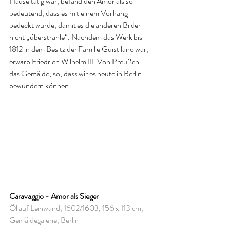
Hause tätig war, befand den Amor als so 
bedeutend, dass es mit einem Vorhang 
bedeckt wurde, damit es die anderen Bilder 
nicht „überstrahle“. Nachdem das Werk bis 
1812 in dem Besitz der Familie Guistilano war, 
erwarb Friedrich Wilhelm III. Von Preußen 
das Gemälde, so, dass wir es heute in Berlin 
bewundern können. 
Caravaggio - Amor als Sieger
Öl auf Leinwand, 1602/1603, 
156 x 113 cm, 
Gemäldegalerie, Berlin 