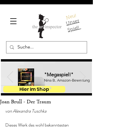
Neu!
U
ns
er
S
pi
el!
"Megaspiel!"
Nina B., Amazon-Bewertung
Hier im Shop
Joan Brull - Der Traum
von Alexandra Tuschka
Dieses Werk des wohl bekanntesten 