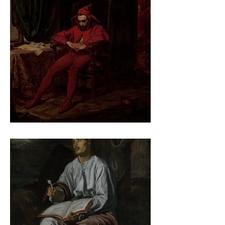
Jan Matejko – Stańczyk