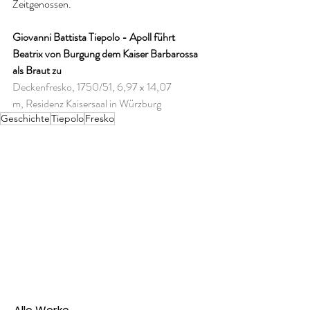
Zeitgenossen.
Giovanni Battista Tiepolo - Apoll führt 
Beatrix von Burgung dem Kaiser Barbarossa 
als Braut zu
Deckenfresko, 1750/51, 6,97 x 14,07 
m, Residenz Kaisersaal in Würzburg
Geschichte
Tiepolo
Fresko