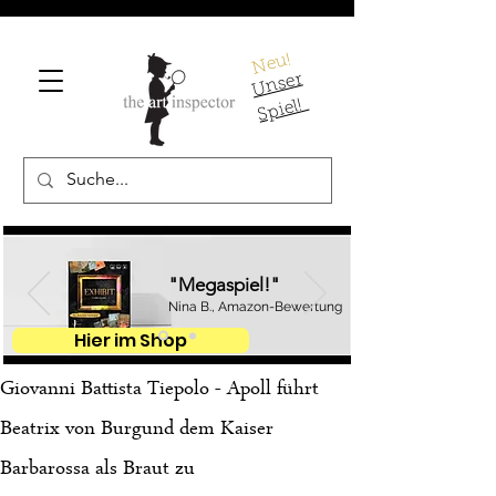
Neu!
U
ns
er
S
pi
el!
"Megaspiel!"
Nina B., Amazon-Bewertung
Hier im Shop
Giovanni Battista Tiepolo - Apoll führt
Beatrix von Burgund dem Kaiser
Barbarossa als Braut zu