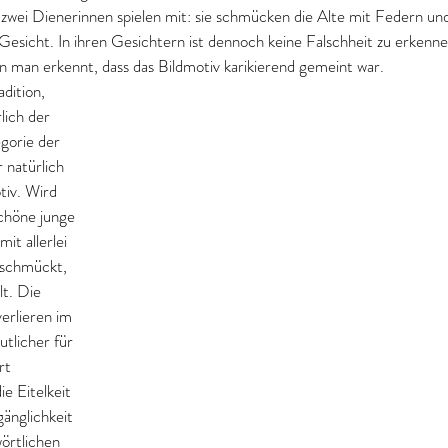
hre zwei Dienerinnen spielen mit: sie schmücken die Alte mit Federn und
Gesicht. In ihren Gesichtern ist dennoch keine Falschheit zu erkennen
an man erkennt, dass das Bildmotiv karikierend gemeint war.
adition, 
lich der 
egorie der 
r natürlich 
iv. Wird 
schöne junge 
mit allerlei 
schmückt, 
lt. Die 
erlieren im 
utlicher für 
rt 
ie Eitelkeit 
änglichkeit 
örtlichen 