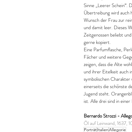
Sinne „Leerer Schein“. D
Übertreibung wird auch h
Wunsch der Frau zur reine
und damit leer. Dieses W
Zeitgenossen beliebt und
gerne kopiert.
Eine Parfumflasche, Perle
Fächer und weitere Geg
zeigen, dass die Alte woh
und ihrer Eitelkeit auch 
symbolischen Charakter u
einerseits die schönste d
Jugend steht. Orangenbl
ist. Alle drei sind in ei
Bernardo Strozzi - Allego
Öl auf Leinwand, 1637, 
Porträt
Italien
Allegorie