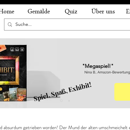
Home
Gemälde
Quiz
Über uns
E
"Megaspiel!"
Nina B., Amazon-Bewertung
Spiel, Spaß, Exhibit!
 - Allegorie der Eitelkeit
 ad absurdum getrieben worden! Der Mund der alten umschmeichelt ei