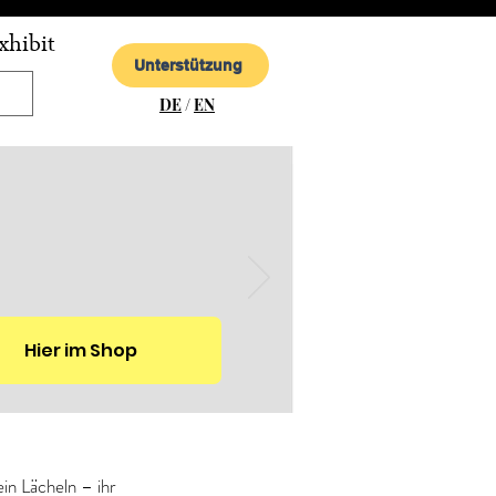
xhibit
Unterstützung
DE
/
EN
Hier im Shop
n Lächeln – ihr 