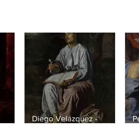
Diego Velázquez -
P
czyk
Johannes auf Patmos
v