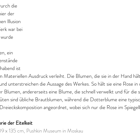
urch die 
ier der 
n Illusion 
erk war bei 
 wurde 
n, ein 
enstände 
lhabend ist 
im Materiellen Ausdruck verleiht. Die Blumen, die sie in der Hand häl
nd unterstreichen die Aussage des Werkes. So hält sie eine Rose in 
er Blumen, andererseits eine Blume, die schnell verwelkt und für die 
üten sind übliche Brautblumen, während die Dotterblume eine typi
ner Dreieckskomposition angeordnet, wobei sich nur die Rose im Spiegelb
rie der Eitelkeit
109 x 135 cm, Pushkin Museum in Moskau