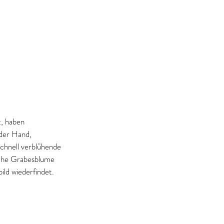
t, haben 
der Hand, 
schnell verblühende 
sche Grabesblume 
ild wiederfindet.