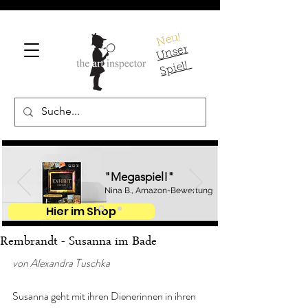
Neu!
U
ns
er
S
pi
el!
"Megaspiel!"
Nina B., Amazon-Bewertung
Hier im Shop
Rembrandt - Susanna im Bade
von Alexandra Tuschka
Susanna geht mit ihren Dienerinnen in ihren 