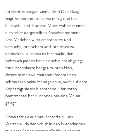
Im kleinformatigen Gemälde in Den Haag 
zeigt Rembrandt Susanna mittig und fast 
bildausfüllend. Für sein Motiv wählte er einen 
nie vorher dargestellten Zwischenmoment. 
Das Mädchen wirkt erschrocken und 
versucht, ihre Scham und ihre Brust zu 
verdecken. Susanna ist fast nackt, den 
Schmuck jedoch hat sie noch nicht abgelegt. 
Eine Perlenkette hängt um ihren Hals, 
Armreife mit zwei weiteren Perlenreihen 
schmücken beide Handgelenke; auch auf dem 
Kopf trägt sie ein Flechtband. Den roten 
Samtmantel hat Susanna über eine Mauer 
gelegt.
Dabei tritt sie auf ihre Pantoffeln - ein 
Wortspiel, da der Schuh in den Niederlanden 
zu dieser Zeit abwertend für die weiblichen 