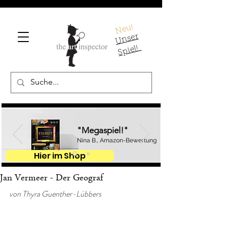
Neu!
U
ns
er
S
pi
el!
"Megaspiel!"
Nina B., Amazon-Bewertung
Hier im Shop
Jan Vermeer - Der Geograf
von Thyra Guenther-Lübbers