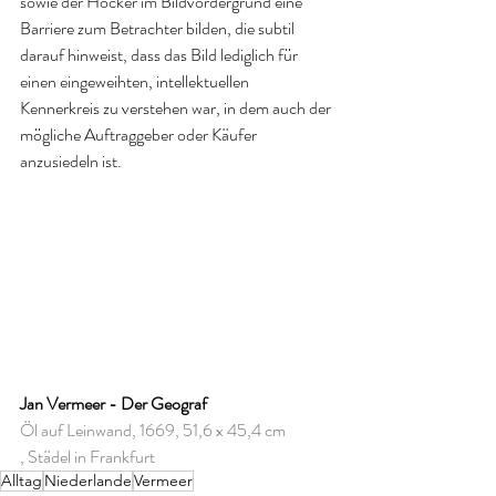
sowie der Hocker im Bildvordergrund eine 
Barriere zum Betrachter bilden, die subtil 
darauf hinweist, dass das Bild lediglich für 
einen eingeweihten, intellektuellen 
Kennerkreis zu verstehen war, in dem auch der 
mögliche Auftraggeber oder Käufer 
anzusiedeln ist.
Jan Vermeer - Der Geograf
Öl auf Leinwand, 1669, 51,6 x 45,4 cm 
, Städel in Frankfurt
Alltag
Niederlande
Vermeer