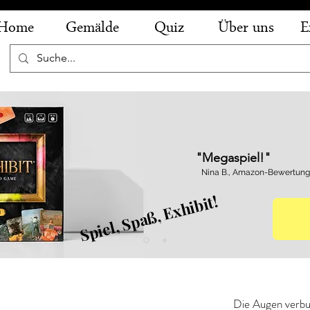
Home
Gemälde
Quiz
Über uns
E
"Megaspiel!"
Nina B., Amazon-Bewertung
Spiel, Spaß, Exhibit!
ald - Die Verspottung Christi
Die Augen verbu