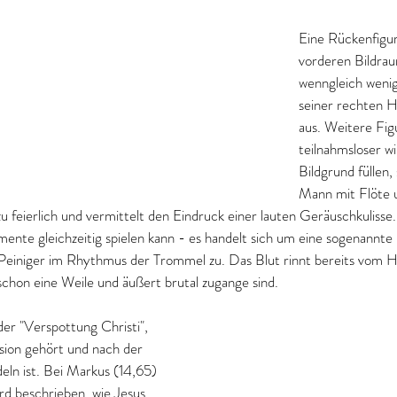
Eine Rückenfigur 
vorderen Bildrau
wenngleich wenig
seiner rechten 
aus. Weitere Figu
teilnahmsloser w
Bildgrund füllen,
Mann mit Flöte 
u feierlich und vermittelt den Eindruck einer lauten Geräuschkulisse
umente gleichzeitig spielen kann - es handelt sich um eine sogenannte 
 Peiniger im Rhythmus der Trommel zu. Das Blut rinnt bereits vom 
schon eine Weile und äußert brutal zugange sind. 
der "Verspottung Christi", 
ssion gehört und nach der 
ln ist. Bei Markus (14,65) 
d beschrieben, wie Jesus 