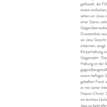
gefesselt, die Fü
einem einfachen
sehen wir Jesus 
einer Szene, welc
Gegenüberstellu
Grausamkeit aus
wir Jesu Gesicht 
erkennen, zeugt 
Körperhaltung ni
Gegenwehr. Dies
Haltung ist der 
gegenübergestell
einem heftigen S
geballten Faust a
er mit seiner lin
Haaren Christi. S
ein leichtes Läch
Jesu zu bestrafen