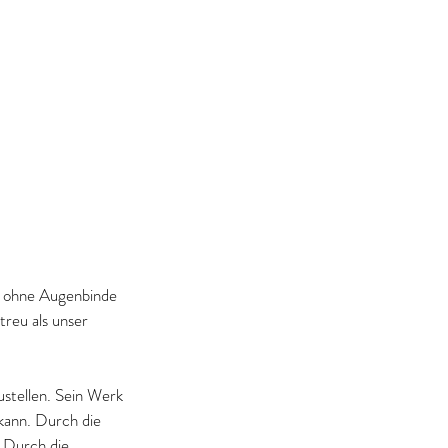
us ohne Augenbinde 
reu als unser 
stellen. Sein Werk 
kann. Durch die 
 Durch die 