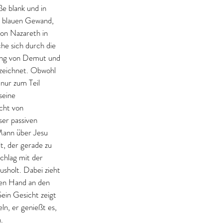
ße blank und in 
, blauen Gewand, 
von Nazareth in 
he sich durch die 
ng von Demut und 
zeichnet. Obwohl 
nur zum Teil 
seine 
cht von 
er passiven 
Mann über Jesu 
t, der gerade zu 
chlag mit der 
usholt. Dabei zieht 
ken Hand an den 
ein Gesicht zeigt 
eln, er genießt es, 
. 