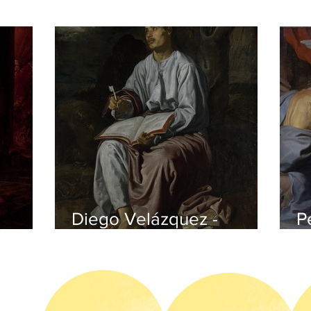
Diego Velázquez -
P
czyk
Johannes auf Patmos
v