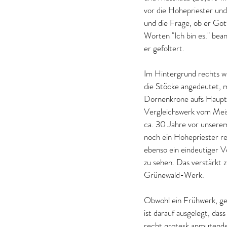
vor die Hohepriester und
und die Frage, ob er Got
Worten "Ich bin es." bea
er gefoltert. 
Im Hintergrund rechts w
die Stöcke angedeutet, m
Dornenkrone aufs Haupt g
Vergleichswerk vom Meist
ca. 30 Jahre vor unserem
noch ein Hohepriester re
ebenso ein eindeutiger Ve
zu sehen. Das verstärkt 
Grünewald-Werk.
Obwohl ein Frühwerk, gel
ist darauf ausgelegt, da
recht grotesk anmutenden