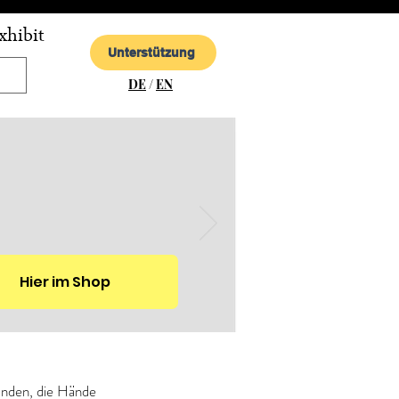
xhibit
Unterstützung
DE
/
EN
Hier im Shop
nden, die Hände 