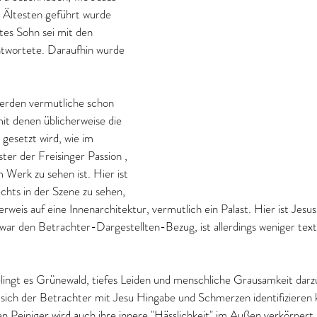
 Ältesten geführt wurde 
tes Sohn sei mit den 
ntwortete. Daraufhin wurde 
erden vermutliche schon 
it denen üblicherweise die 
esetzt wird, wie im 
er der Freisinger Passion , 
 Werk zu sehen ist. Hier ist 
chts in der Szene zu sehen, 
rweis auf eine Innenarchitektur, vermutlich ein Palast. Hier ist Jes
zwar den Betrachter-Dargestellten-Bezug, ist allerdings weniger textt
ingt es Grünewald, tiefes Leiden und menschliche Grausamkeit darzu
ss sich der Betrachter mit Jesu Hingabe und Schmerzen identifizieren 
 Peiniger wird auch ihre innere "Hässlichkeit" im Außen verkörpert.