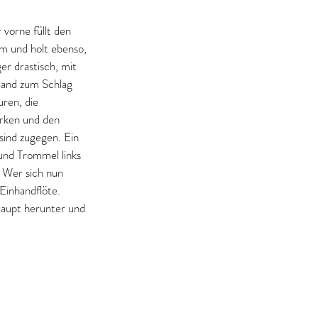
vorne füllt den 
m und holt ebenso, 
er drastisch, mit 
Hand zum Schlag 
ren, die 
irken und den 
 sind zugegen. Ein 
und Trommel links 
. Wer sich nun 
Einhandflöte. 
Haupt herunter und 