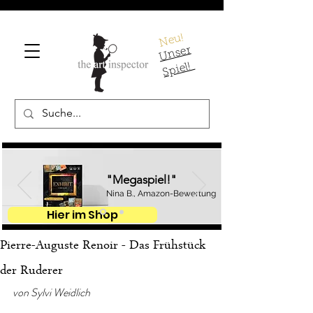
Neu!
U
ns
er
S
pi
el!
"Megaspiel!"
Nina B., Amazon-Bewertung
Hier im Shop
Pierre-Auguste Renoir - Das Frühstück
der Ruderer
von Sylvi Weidlich 