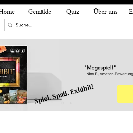
Home
Gemälde
Quiz
Über uns
E
"Megaspiel!"
Nina B., Amazon-Bewertung
Spiel, Spaß, Exhibit!
rbáran - Zitronen, Orangen und ein Kelch 