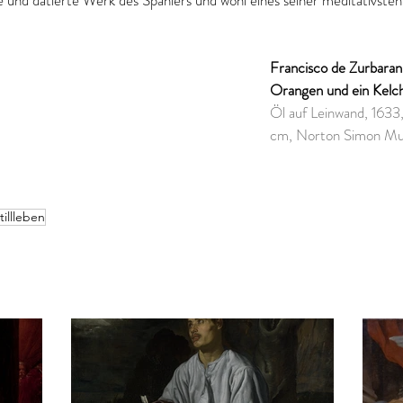
rte und datierte Werk des Spaniers und wohl eines seiner meditativsten
Francisco de Zurbaran 
Orangen und ein Kelch
Öl auf Leinwand, 1633,
cm, Norton Simon Mu
tillleben