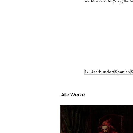
Es ist das einzige signie
17. Jahrhundert
Spanien
S
Alle Werke