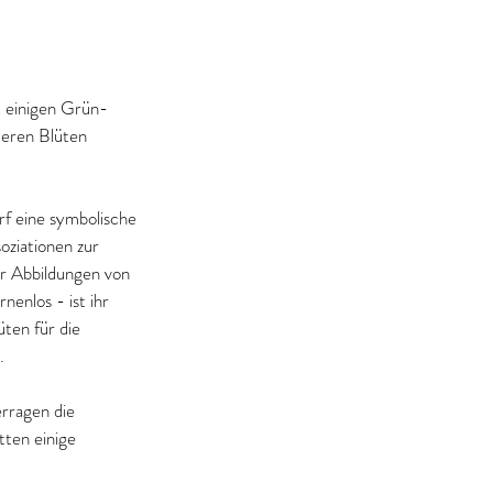
t einigen Grün- 
Deren Blüten 
rf eine symbolische 
ziationen zur 
or Abbildungen von 
enlos - ist ihr 
ten für die 
.
rragen die 
ten einige 