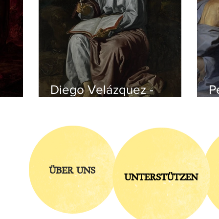
Diego Velázquez -
P
czyk
Johannes auf Patmos
v
ÜBER UNS
UNTERSTÜTZEN