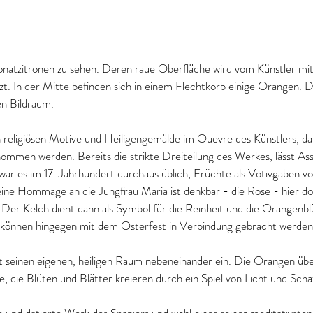
tronatzitronen zu sehen. Deren raue Oberfläche wird vom Künstler mi
. In der Mitte befinden sich in einem Flechtkorb einige Orangen. 
en Bildraum.
 religiösen Motive und Heiligengemälde im Ouevre des Künstlers, da
men werden. Bereits die strikte Dreiteilung des Werkes, lässt Asso
 war es im 17. Jahrhundert durchaus üblich, Früchte als Votivgaben v
ine Hommage an die Jungfrau Maria ist denkbar - die Rose - hier dorn
Der Kelch dient dann als Symbol für die Reinheit und die Orangenblü
n können hingegen mit dem Osterfest in Verbindung gebracht werden
 seinen eigenen, heiligen Raum nebeneinander ein. Die Orangen übe
 die Blüten und Blätter kreieren durch ein Spiel von Licht und Schat