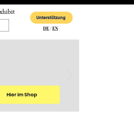
xhibit
Unterstützung
DE
/
EN
Hier im Shop
mit