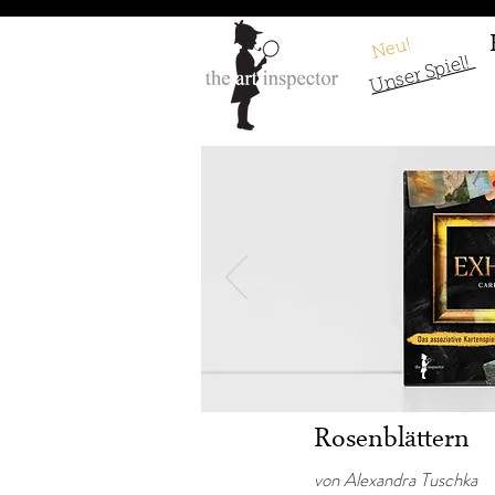
Neu!
Unser Spiel!
Francisco de Zu
Rosenblättern
von Alexandra Tuschka