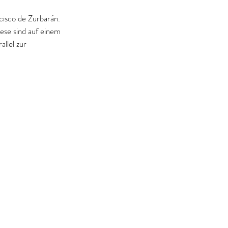
cisco de Zurbarán. 
se sind auf einem 
llel zur 