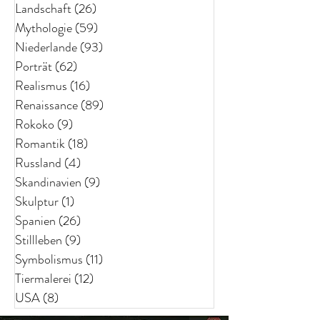
Landschaft
(26)
26 Beiträge
Mythologie
(59)
59 Beiträge
Niederlande
(93)
93 Beiträge
Porträt
(62)
62 Beiträge
Realismus
(16)
16 Beiträge
Renaissance
(89)
89 Beiträge
Rokoko
(9)
9 Beiträge
Romantik
(18)
18 Beiträge
Russland
(4)
4 Beiträge
Skandinavien
(9)
9 Beiträge
Skulptur
(1)
1 Beitrag
Spanien
(26)
26 Beiträge
Stillleben
(9)
9 Beiträge
Symbolismus
(11)
11 Beiträge
Tiermalerei
(12)
12 Beiträge
USA
(8)
8 Beiträge