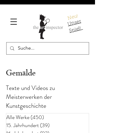
Neu!
U
ns
er
S
pi
el!
Gemälde
Texte und Videos zu
Meisterwerken der
Kunstgeschichte
Alle Werke
(450)
450 Beiträge
15. Jahrhundert
(39)
39 Beiträge