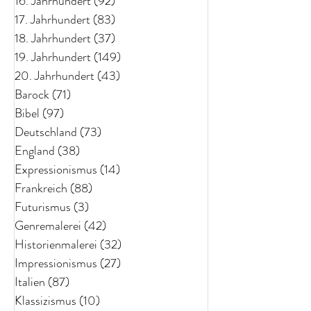
16. Jahrhundert
(92)
92 Beiträge
17. Jahrhundert
(83)
83 Beiträge
18. Jahrhundert
(37)
37 Beiträge
19. Jahrhundert
(149)
149 Beiträge
20. Jahrhundert
(43)
43 Beiträge
Barock
(71)
71 Beiträge
Bibel
(97)
97 Beiträge
Deutschland
(73)
73 Beiträge
England
(38)
38 Beiträge
Expressionismus
(14)
14 Beiträge
Frankreich
(88)
88 Beiträge
Futurismus
(3)
3 Beiträge
Genremalerei
(42)
42 Beiträge
Historienmalerei
(32)
32 Beiträge
Impressionismus
(27)
27 Beiträge
Italien
(87)
87 Beiträge
Klassizismus
(10)
10 Beiträge