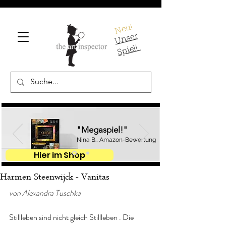
Neu!
U
ns
er
S
pi
el!
"Megaspiel!"
Nina B., Amazon-Bewertung
Hier im Shop
Harmen Steenwijck - Vanitas
von Alexandra Tuschka
Stillleben sind nicht gleich Stillleben . Die 