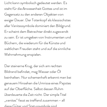
Licht kann symbolisch gedeutet werden. Es 
steht für die Anwesenheit Gottes und ist im 
Gegensatz zu den anderen Objekten von 
ewiger Dauer. Der Totenkopf als klassischstes 
aller Vanitassymbole dominiert den Bildgrund. 
Er scheint dem Betrachter direkt zugewandt 
zu sein. Er ist umgeben von Instrumenten und 
Büchern, die wiederum für die Künste und 
weltlichen Freuden steht und auf die sinnliche 
Wahrnehmung anspielen.
Der steinerne Krug, der sich am rechten 
Bildrand befindet, mag Wasser oder Öl 
beinhalten. Nur schemenhaft erkennt man bei 
genauem Hinsehen die Umrisse eines Papstes 
auf der Oberfläche. Selbst dessen Ruhm 
überdauerte die Zeit nicht. Der simple Titel 
„vanitas“ fasst es treffend zusammen - all 
diese Güter und Statussymbole sind 