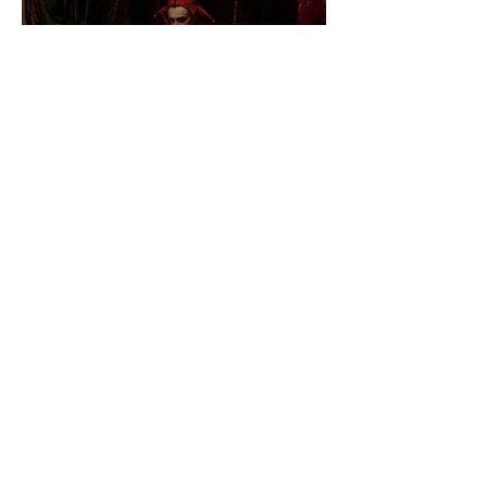
Jan Matejko – Stańczyk