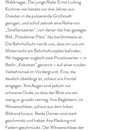
Weltkrieges. Der junge Maler Ernst Ludwig 
Kirchner war bereits vor drei Jahren aus 
Dresden in die pulsierende Großstadt 
gezogen, und schuf zeitnah eine Reihe von 
„Straßenszenen“, von denen das hier gezeigte 
Bild „Potsdamer Platz“ das berühmteste ist. 
Die Bahnhofsuhr verrät uns, dass wir uns um 
Mitternacht am Bahnhofvorplatz befinden. 
Wir begegnen sogleich zwei Prostituierten – in 
Berlin „Kokotten“ genannt – auf einer runden 
Verkehrsinsel im Vordergrund. Eine, die 
deutlich überlängt ist, schaut uns frontal 
entgegen. Ihre Augen sind jedoch nur 
schwarze Ovale, so dass der Blick uns ein 
wenig zu gruseln vermag. Ihre Begleiterin, im 
Witwenschleier, schaut aus dem linken 
Bildrand hinaus. Beide Damen sind stark 
geschminkt und haben ihre Kleidung mit 
Federn geschmückt. Der Witwenschleier der 