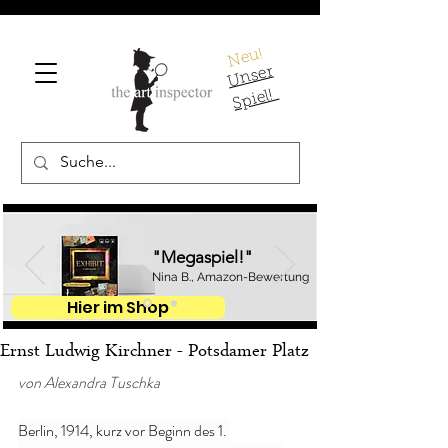
Neu!
U
ns
er
S
pi
el!
"Megaspiel!"
Nina B., Amazon-Bewertung
Hier im Shop
Ernst Ludwig Kirchner - Potsdamer Platz
von Alexandra Tuschka
Berlin, 1914, kurz vor Beginn des 1. 