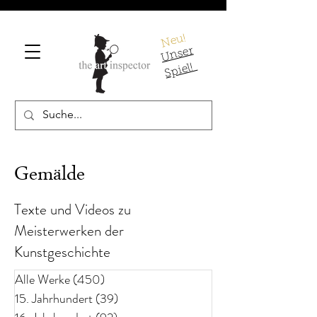
Neu!
U
ns
er
S
pi
el!
Gemälde
Texte und Videos zu
Meisterwerken der
Kunstgeschichte
Alle Werke
(450)
450 Beiträge
15. Jahrhundert
(39)
39 Beiträge