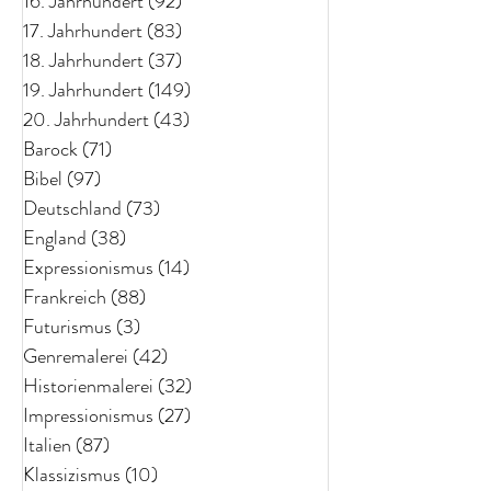
16. Jahrhundert
(92)
92 Beiträge
17. Jahrhundert
(83)
83 Beiträge
18. Jahrhundert
(37)
37 Beiträge
19. Jahrhundert
(149)
149 Beiträge
20. Jahrhundert
(43)
43 Beiträge
Barock
(71)
71 Beiträge
Bibel
(97)
97 Beiträge
Deutschland
(73)
73 Beiträge
England
(38)
38 Beiträge
Expressionismus
(14)
14 Beiträge
Frankreich
(88)
88 Beiträge
Futurismus
(3)
3 Beiträge
Genremalerei
(42)
42 Beiträge
Historienmalerei
(32)
32 Beiträge
Impressionismus
(27)
27 Beiträge
Italien
(87)
87 Beiträge
Klassizismus
(10)
10 Beiträge