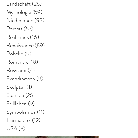
Landschaft
(26)
26 Beiträge
Mythologie
(59)
59 Beiträge
Niederlande
(93)
93 Beiträge
Porträt
(62)
62 Beiträge
Realismus
(16)
16 Beiträge
Renaissance
(89)
89 Beiträge
Rokoko
(9)
9 Beiträge
Romantik
(18)
18 Beiträge
Russland
(4)
4 Beiträge
Skandinavien
(9)
9 Beiträge
Skulptur
(1)
1 Beitrag
Spanien
(26)
26 Beiträge
Stillleben
(9)
9 Beiträge
Symbolismus
(11)
11 Beiträge
Tiermalerei
(12)
12 Beiträge
USA
(8)
8 Beiträge