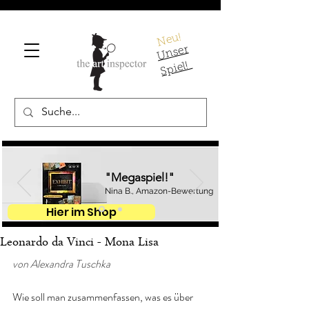
Neu!
U
ns
er
S
pi
el!
"Megaspiel!"
Nina B., Amazon-Bewertung
Hier im Shop
Leonardo da Vinci - Mona Lisa
von Alexandra Tuschka
Wie soll man zusammenfassen, was es über 