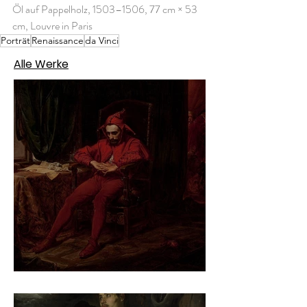
Öl auf Pappelholz, 1503–1506, 77 cm × 53 
cm, Louvre in Paris
Porträt
Renaissance
da Vinci
Alle Werke
Jan Matejko – Stańczyk