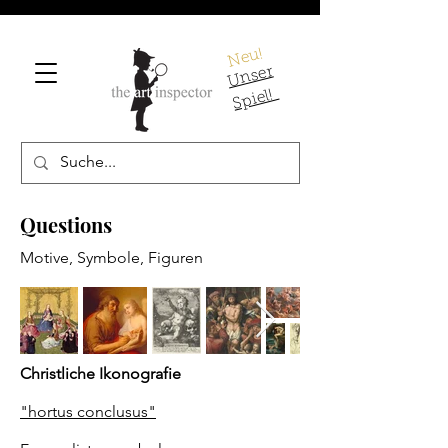
Neu!
U
ns
er
S
pi
el!
Questions
Motive, Symbole, Figuren
Christliche Ikonografie
"hortus conclusus"