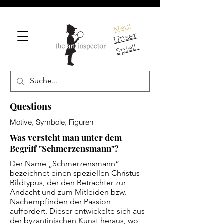
Neu!
U
ns
er
S
pi
el!
Questions
Motive, Symbole, Figuren
Was versteht man unter dem
Begriff "Schmerzensmann"?
Der Name „Schmerzensmann“
bezeichnet einen speziellen Christus-
Bildtypus, der den Betrachter zur
Andacht und zum Mitleiden bzw.
Nachempfinden der Passion
auffordert. Dieser entwickelte sich aus
der byzantinischen Kunst heraus, wo