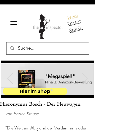
Neu!
U
ns
er
S
pi
el!
"Megaspiel!"
Nina B., Amazon-Bewertung
Hier im Shop
Hieronymus Bosch - Der Heuwagen
von Enrico Krause
"Die Welt am Abgrund der Verdammnis oder 