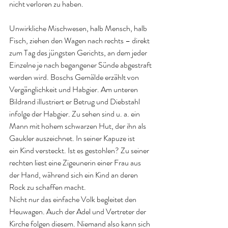
nicht verloren zu haben.
Unwirkliche Mischwesen, halb Mensch, halb 
Fisch, ziehen den Wagen nach rechts – direkt 
zum Tag des jüngsten Gerichts, an dem jeder 
Einzelne je nach begangener Sünde abgestraft 
werden wird. Boschs Gemälde erzählt von 
Vergänglichkeit und Habgier. Am unteren 
Bildrand illustriert er Betrug und Diebstahl 
infolge der Habgier. Zu sehen sind u. a. ein 
Mann mit hohem schwarzen Hut, der ihn als 
Gaukler auszeichnet. In seiner Kapuze ist 
ein Kind versteckt. Ist es gestohlen? Zu seiner 
rechten liest eine Zigeunerin einer Frau aus 
der Hand, während sich ein Kind an deren 
Rock zu schaffen macht.
Nicht nur das einfache Volk begleitet den 
Heuwagen. Auch der Adel und Vertreter der 
Kirche folgen diesem. Niemand also kann sich 