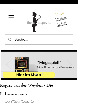
Neu!
U
ns
er
S
pi
el!
"Megaspiel!"
Nina B., Amazon-Bewertung
Hier im Shop
Rogier van der Weyden - Die
Lukasmadonna
von Claire Deuticke