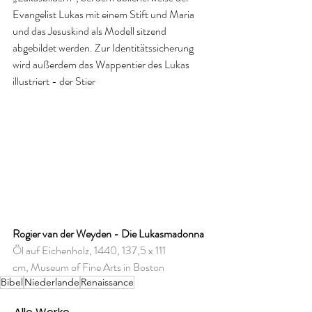
Evangelist Lukas mit einem Stift und Maria 
und das Jesuskind als Modell sitzend 
abgebildet werden. Zur Identitätssicherung 
wird außerdem das Wappentier des Lukas 
illustriert - der Stier
Rogier van der Weyden - Die Lukasmadonna
Öl auf Eichenholz, 1440, 137,5 x 111 
cm, Museum of Fine Arts in Boston
Bibel
Niederlande
Renaissance