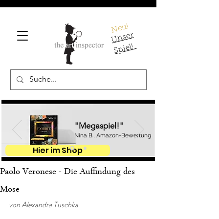
Neu!
U
ns
er
S
pi
el!
"Megaspiel!"
Nina B., Amazon-Bewertung
Hier im Shop
Paolo Veronese - Die Auffindung des
Mose
von Alexandra Tuschka