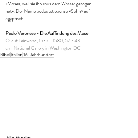
«Mose», weil sie ihn «aus dem Wasser gezogen 
hat». Der Name bedeutet ebenso «Sohn» auf 
ägyptisch. 
Paolo Veronese - Die Auffindung des Mose
Öl auf Leinwand, 1575 - 1580, 57 × 43 
cm, National Gallery in Washington DC
Bibel
Italien
16. Jahrhundert