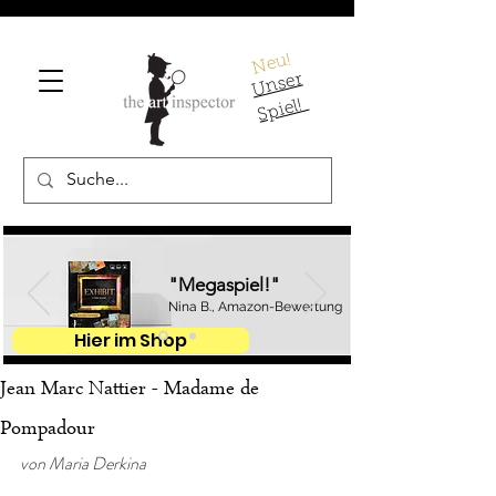
Neu!
U
ns
er
S
pi
el!
"Megaspiel!"
Nina B., Amazon-Bewertung
Hier im Shop
Jean Marc Nattier - Madame de
Pompadour
von Maria Derkina