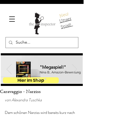
Neu!
U
ns
er
S
pi
el!
"Megaspiel!"
Nina B., Amazon-Bewertung
Hier im Shop
Caravaggio - Narziss
von Alexandra Tuschka
Dem schönen Narziss wird bereits kurz nach 