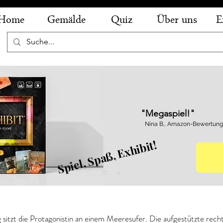
Home
Gemälde
Quiz
Über uns
E
"Megaspiel!"
Nina B., Amazon-Bewertung
Spiel, Spaß, Exhibit!
ch - Iphigenie
 sitzt die Protagonistin an einem Meeresufer. Die aufgestützte rec