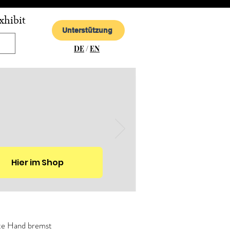
xhibit
Unterstützung
DE
/
EN
Hier im Shop
hte Hand bremst 