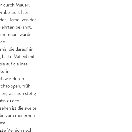
lar durch Mauer, 
mbolisiert hier 
 der Dame, von der 
lehrten bekannt. 
gamemnon, wurde 
nde 
is, die daraufhin 
, hatte Mitleid mit 
e auf die Insel 
terin.
h war durch 
chäologen, früh 
n, was sich stetig 
ihn zu den 
 sehen ist die zweite 
, die vom modernen 
ste 
ste Version noch 