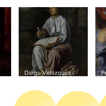
Diego Velázquez -
P
czyk
Johannes auf Patmos
v