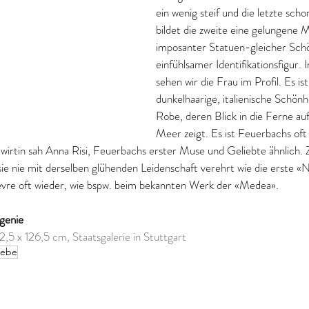
ein wenig steif und die letzte schon
bildet die zweite eine gelungene 
imposanter Statuen-gleicher Schö
einfühlsamer Identifikationsfigur. 
sehen wir die Frau im Profil. Es ist
dunkelhaarige, italienische Schönhe
Robe, deren Blick in die Ferne auf d
Meer zeigt. Es ist Feuerbachs oft
wirtin sah Anna Risi, Feuerbachs erster Muse und Geliebte ähnlich. 
 sie nie mit derselben glühenden Leidenschaft verehrt wie die erste 
evre oft wieder, wie bspw. beim bekannten Werk der «Medea». 
genie
2,5 x 126,5 cm, Staatsgalerie in Stuttgart
iebe