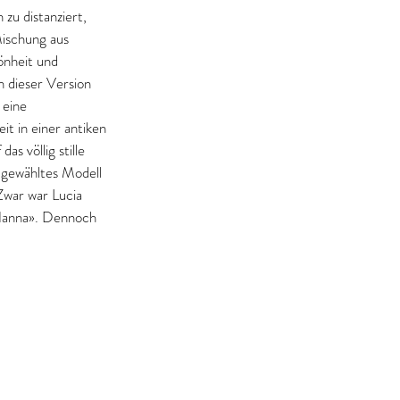
 zu distanziert, 
Mischung aus 
nheit und 
In dieser Version 
 eine 
it in einer antiken 
as völlig stille 
 gewähltes Modell 
Zwar war Lucia 
«Nanna». Dennoch 