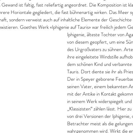
Gewand ist faltig, fast reliefartig angeordnet. Die Komposition ist k
ere Horiontale gegliedert, die fast bühnenartig wirken. Das Meer sy
haft, sondern verweist auch auf inhaltliche Elemente der Geschichte
xistieren. Goethes Werk «Iphigenie auf Tauris» war freilich jedem Ge
Iphigenie, älteste Tochter von A
von diesem geopfert, um eine Sü
des Urgroßvaters zu sühnen. Artem
ihre eingeleitete Windstille aufhob
dem schönen Kind und verbannte si
Tauris. Dort diente sie ihr als Pries
Der in Speyer geborene Feuerbac
seinen Vater, einem bekannten Ar
mit der Antike in Kontakt gekomme
in seinem Werk widerspiegelt und 
„Klassizisten“ zählen lässt. Hier zu
von drei Versionen der Iphigenie
Betrachter meist als die gelungen
wahrgenommen wird. Wirkt die er