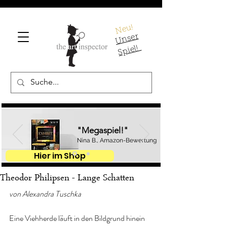
Neu!
U
ns
er
S
pi
el!
"Megaspiel!"
Nina B., Amazon-Bewertung
Hier im Shop
Theodor Philipsen - Lange Schatten
von Alexandra Tuschka
Eine Viehherde läuft in den Bildgrund hinein 