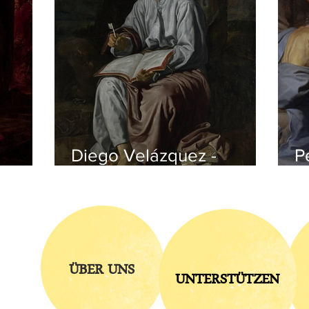
Diego Velázquez -
P
czyk
Johannes auf Patmos
v
ÜBER UNS
UNTERSTÜTZEN