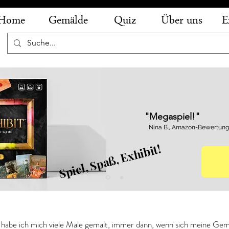
Home
Gemälde
Quiz
Über uns
E
"Megaspiel!"
Nina B., Amazon-Bewertung
Spiel, Spaß, Exhibit!
 - Der Verzweifelte
 habe ich mich viele Male gemalt, immer dann, wenn sich meine Gem