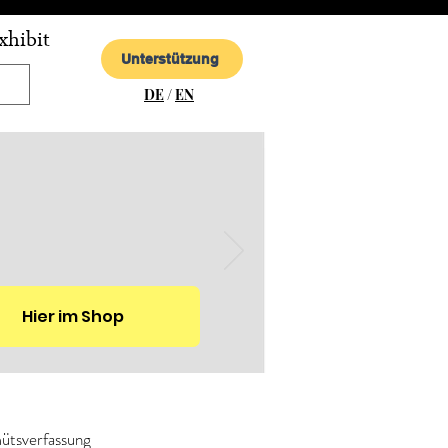
xhibit
Unterstützung
DE
/
EN
Hier im Shop
ütsverfassung 