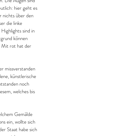
h. Die Augen sind 
tlich: hier geht es 
 nichts über den 
er die linke 
Highlights sind in 
ergrund können 
 Mit rot hat der 
der missverstanden 
ene, künstlerische 
entstanden noch 
iesem, welches bis 
welchem Gemälde 
 ein, wollte sich 
der Staat habe sich 