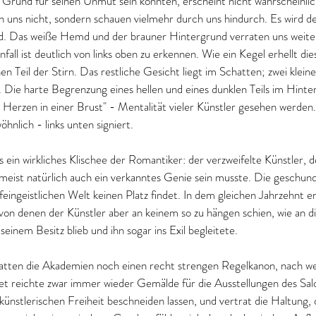
r Grund für seinen Unmut sein könnten, erscheint nicht wahrscheinlic
n uns nicht, sondern schauen vielmehr durch uns hindurch. Es wird deu
d. Das weiße Hemd und der brauner Hintergrund verraten uns weiter
fall ist deutlich von links oben zu erkennen. Wie ein Kegel erhellt dies
n Teil der Stirn. Das restliche Gesicht liegt im Schatten; zwei kleine 
. Die harte Begrenzung eines hellen und eines dunklen Teils im Hint
 Herzen in einer Brust" - Mentalität vieler Künstler gesehen werden.
nlich - links unten signiert. 
ls ein wirkliches Klischee der Romantiker: der verzweifelte Künstler, 
 meist natürlich auch ein verkanntes Genie sein musste. Die geschund
 feingeistlichen Welt keinen Platz findet. In dem gleichen Jahrzehnt 
 von denen der Künstler aber an keinem so zu hängen schien, wie an d
einem Besitz blieb und ihn sogar ins Exil begleitete. 
atten die Akademien noch einen recht strengen Regelkanon, nach 
 reichte zwar immer wieder Gemälde für die Ausstellungen des Salons
 künstlerischen Freiheit beschneiden lassen, und vertrat die Haltung, 