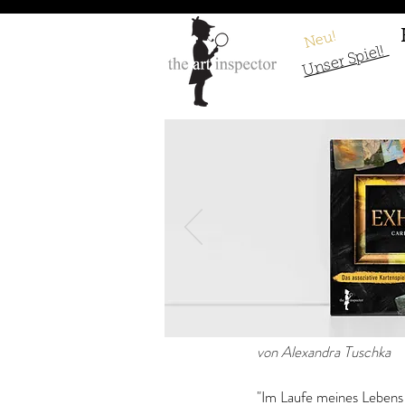
Neu!
Unser Spiel!
Gustave Courbet
von Alexandra Tuschka
"Im Laufe meines Lebens