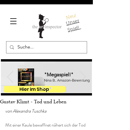
Neu!
U
ns
er
S
pi
el!
"Megaspiel!"
Nina B., Amazon-Bewertung
Hier im Shop
Gustav Klimt - Tod und Leben
von Alexandra Tuschka
Mit einer Keule bewaffnet nähert sich der Tod 