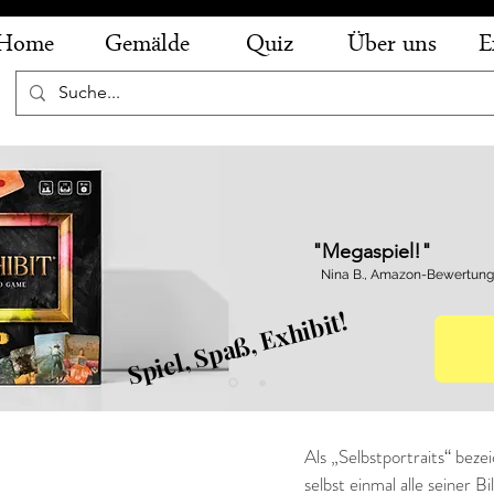
Home
Gemälde
Quiz
Über uns
E
"Megaspiel!"
Nina B., Amazon-Bewertung
Spiel, Spaß, Exhibit!
t - Die Begegnung
Als „Selbstportraits“ bez
selbst einmal alle seiner B