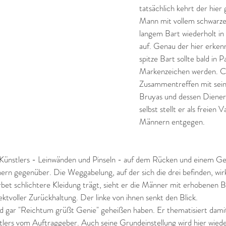
tatsächlich kehrt der hier
Mann mit vollem schwarz
langem Bart wiederholt in
auf. Genau der hier erkenn
spitze Bart sollte bald in 
Markenzeichen werden. Co
Zusammentreffen mit sei
Bruyas und dessen Diener 
selbst stellt er als freien
Männern entgegen.
 Künstlers - Leinwänden und Pinseln - auf dem Rücken und einem Ge
rn gegenüber. Die Weggabelung, auf der sich die drei befinden, wirk
et schlichtere Kleidung trägt, sieht er die Männer mit erhobenen Bl
ktvoller Zurückhaltung. Der linke von ihnen senkt den Blick.
ld gar "Reichtum grüßt Genie" geheißen haben. Er thematisiert damit
lers vom Auftraggeber. Auch seine Grundeinstellung wird hier wiede