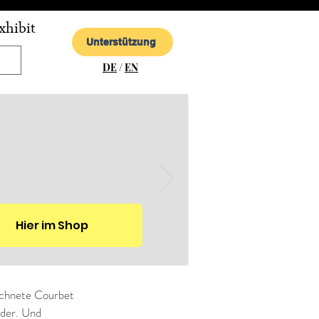
xhibit
Unterstützung
DE
/
EN
Hier im Shop
eichnete Courbet 
ilder. Und 