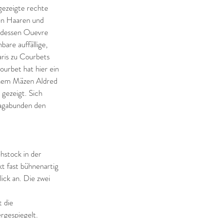
 gezeigte rechte 
en Haaren und 
 dessen Ouevre 
bare auffällige, 
Paris zu Courbets 
urbet hat hier ein 
nem Mäzen Aldred 
gezeigt. Sich 
 Vagabunden den 
hstock in der 
t fast bühnenartig 
ick an. Die zwei 
 die 
rgespiegelt. 