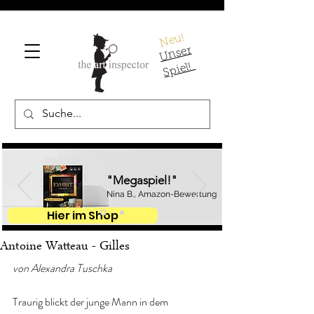
Neu!
U
ns
er
S
pi
el!
"Megaspiel!"
Nina B., Amazon-Bewertung
Hier im Shop
Antoine Watteau - Gilles
von Alexandra Tuschka
Traurig blickt der junge Mann in dem 