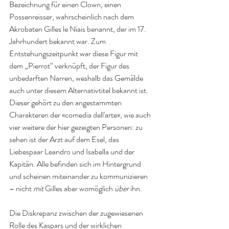
Bezeichnung für einen Clown, einen 
Possenreisser, wahrscheinlich nach dem 
Akrobaten Gilles le Niais benannt, der im 17. 
Jahrhundert bekannt war. Zum 
Entstehungszeitpunkt war diese Figur mit 
dem „Pierrot“ verknüpft, der Figur des 
unbedarften Narren, weshalb das Gemälde 
auch unter diesem Alternativtitel bekannt ist. 
Dieser gehört zu den angestammten 
Charakteren der «comedia dell'arte», wie auch 
vier weitere der hier gezeigten Personen: zu 
sehen ist der Arzt auf dem Esel, das 
Liebespaar Leandro und Isabella und der 
Kapitän. Alle befinden sich im Hintergrund 
und scheinen miteinander zu kommunizieren 
– nicht 
mit 
Gilles aber womöglich 
über 
ihn.
Die Diskrepanz zwischen der zugewiesenen 
Rolle des Kaspars und der wirklichen 