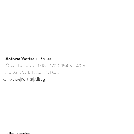
Antoine Watteau - Gilles
Öl auf Leinwand, 1718 - 1720, 184,5 x 49,5 
cm, Musée de Louvre in Paris
Frankreich
Porträt
Alltag