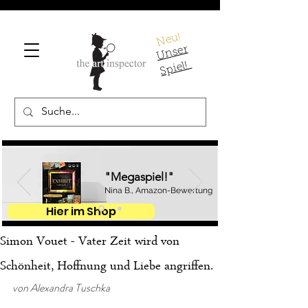
Neu!
U
ns
er
S
pi
el!
"Megaspiel!"
Nina B., Amazon-Bewertung
Hier im Shop
Simon Vouet - Vater Zeit wird von
Schönheit, Hoffnung und Liebe angriffen.
von Alexandra Tuschka