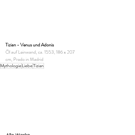
Tizian - Venus und Adonis
Öl auf Leinwand, ca. 1553, 186 x 207 
cm, Prado in Madrid
Mythologie
Liebe
Tizian