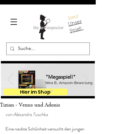
Neu!
U
ns
er
S
pi
el!
"Megaspiel!"
Nina B., Amazon-Bewertung
Hier im Shop
Tizian - Venus und Adonis
von Alexandra Tuschka
Eine nackte Schönheit versucht den jungen 