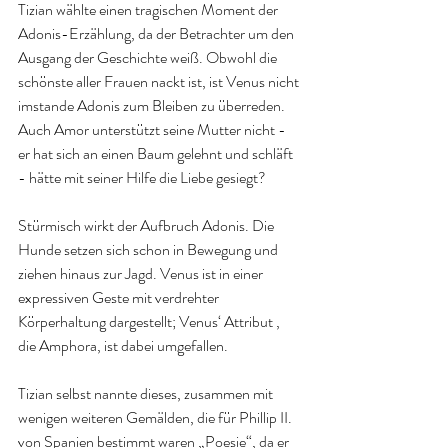
Tizian wählte einen tragischen Moment der 
Adonis-Erzählung, da der Betrachter um den 
Ausgang der Geschichte weiß. Obwohl die 
schönste aller Frauen nackt ist, ist Venus nicht 
imstande Adonis zum Bleiben zu überreden. 
Auch Amor unterstützt seine Mutter nicht - 
er hat sich an einen Baum gelehnt und schläft 
- hätte mit seiner Hilfe die Liebe gesiegt?
Stürmisch wirkt der Aufbruch Adonis. Die 
Hunde setzen sich schon in Bewegung und 
ziehen hinaus zur Jagd. Venus ist in einer 
expressiven Geste mit verdrehter 
Körperhaltung dargestellt; Venus‘ Attribut , 
die Amphora, ist dabei umgefallen.
Tizian selbst nannte dieses, zusammen mit 
wenigen weiteren Gemälden, die für Phillip II. 
von Spanien bestimmt waren „Poesie“, da er 