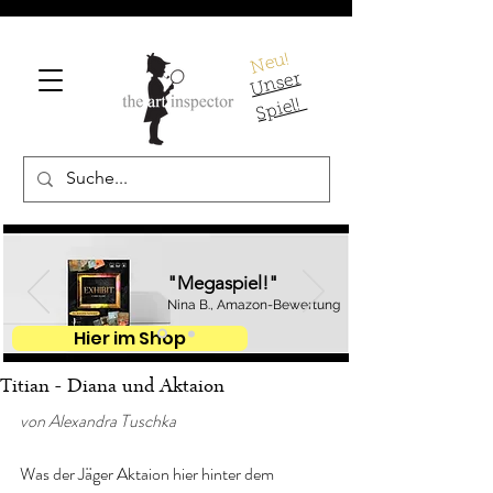
Neu!
U
ns
er
S
pi
el!
"Megaspiel!"
Nina B., Amazon-Bewertung
Hier im Shop
Titian - Diana und Aktaion
von Alexandra Tuschka
Was der Jäger Aktaion hier hinter dem 