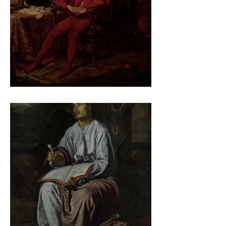
Jan Matejko – Stańczyk