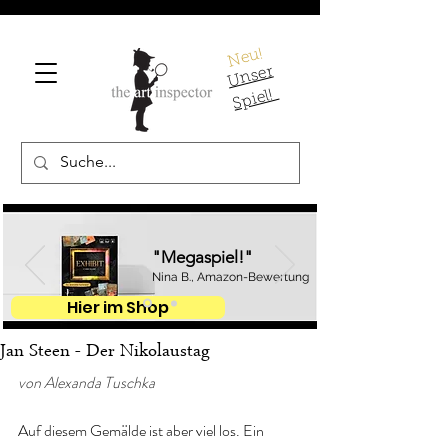
Neu!
U
ns
er
S
pi
el!
"Megaspiel!"
Nina B., Amazon-Bewertung
Hier im Shop
Jan Steen - Der Nikolaustag
von Alexanda Tuschka
Auf diesem Gemälde ist aber viel los. Ein 